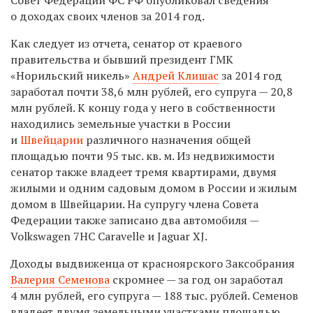
о доходах своих членов за 2014 год.
Как следует из отчета, сенатор от краевого
правительства и бывший президент ГМК
«Норильский никель»
Андрей Клишас
за 2014 год
заработал почти 38,6 млн рублей, его супруга — 20,8
млн рублей. К концу года у него в собственности
находились земельные участки в России
и
Швейцарии
различного назначения общей
площадью почти 95 тыс. кв. м. Из недвижимости
сенатор также владеет тремя квартирами, двумя
жилыми и одним садовым домом в России и жилым
домом в Швейцарии. На супругу члена Совета
Федерации также записано два автомобиля —
Volkswagen 7HC Caravelle и Jaguar XJ.
Доходы выдвиженца от красноярского Заксобрания
Валерия Семенова
скромнее — за год он заработал
4 млн рублей, его супруга — 188 тыс. рублей. Семенов
владеет двумя земельными участками площадью