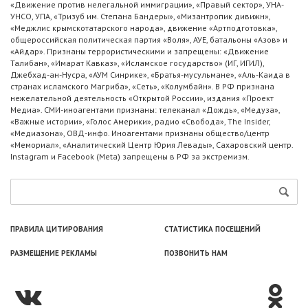
«Движение против нелегальной иммиграции», «Правый сектор», УНА-
УНСО, УПА, «Тризуб им. Степана Бандеры», «Мизантропик дивижн»,
«Меджлис крымскотатарского народа», движение «Артподготовка»,
общероссийская политическая партия «Воля», АУЕ, батальоны «Азов» и
«Айдар». Признаны террористическими и запрещены: «Движение
Талибан», «Имарат Кавказ», «Исламское государство» (ИГ, ИГИЛ),
Джебхад-ан-Нусра, «АУМ Синрике», «Братья-мусульмане», «Аль-Каида в
странах исламского Магриба», «Сеть», «Колумбайн». В РФ признана
нежелательной деятельность «Открытой России», издания «Проект
Медиа». СМИ-иноагентами признаны: телеканал «Дождь», «Медуза»,
«Важные истории», «Голос Америки», радио «Свобода», The Insider,
«Медиазона», ОВД-инфо. Иноагентами признаны общество/центр
«Мемориал», «Аналитический Центр Юрия Левады», Сахаровский центр.
Instagram и Facebook (Metа) запрещены в РФ за экстремизм.
ПРАВИЛА ЦИТИРОВАНИЯ
СТАТИСТИКА ПОСЕЩЕНИЙ
РАЗМЕЩЕНИЕ РЕКЛАМЫ
ПОЗВОНИТЬ НАМ