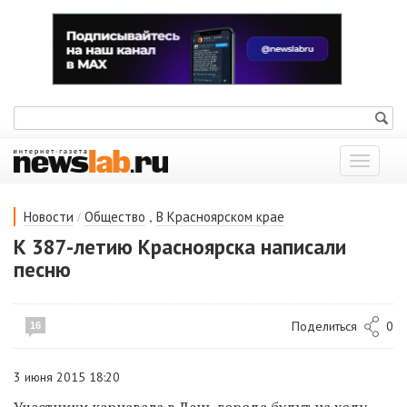
Показат
меню
/
,
Новости
Общество
В Красноярском крае
К 387-летию Красноярска написали
песню
Поделиться
0
16
3 июня 2015 18:20
Участники карнавала в День города будут на ходу