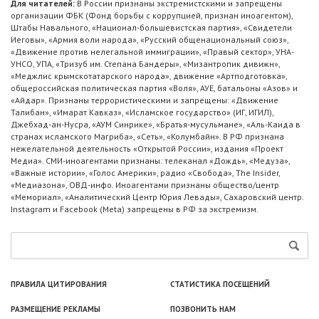
Для читателей:
В России признаны экстремистскими и запрещены
организации ФБК (Фонд борьбы с коррупцией, признан иноагентом),
Штабы Навального, «Национал-большевистская партия», «Свидетели
Иеговы», «Армия воли народа», «Русский общенациональный союз»,
«Движение против нелегальной иммиграции», «Правый сектор», УНА-
УНСО, УПА, «Тризуб им. Степана Бандеры», «Мизантропик дивижн»,
«Меджлис крымскотатарского народа», движение «Артподготовка»,
общероссийская политическая партия «Воля», АУЕ, батальоны «Азов» и
«Айдар». Признаны террористическими и запрещены: «Движение
Талибан», «Имарат Кавказ», «Исламское государство» (ИГ, ИГИЛ),
Джебхад-ан-Нусра, «АУМ Синрике», «Братья-мусульмане», «Аль-Каида в
странах исламского Магриба», «Сеть», «Колумбайн». В РФ признана
нежелательной деятельность «Открытой России», издания «Проект
Медиа». СМИ-иноагентами признаны: телеканал «Дождь», «Медуза»,
«Важные истории», «Голос Америки», радио «Свобода», The Insider,
«Медиазона», ОВД-инфо. Иноагентами признаны общество/центр
«Мемориал», «Аналитический Центр Юрия Левады», Сахаровский центр.
Instagram и Facebook (Metа) запрещены в РФ за экстремизм.
ПРАВИЛА ЦИТИРОВАНИЯ
СТАТИСТИКА ПОСЕЩЕНИЙ
РАЗМЕЩЕНИЕ РЕКЛАМЫ
ПОЗВОНИТЬ НАМ