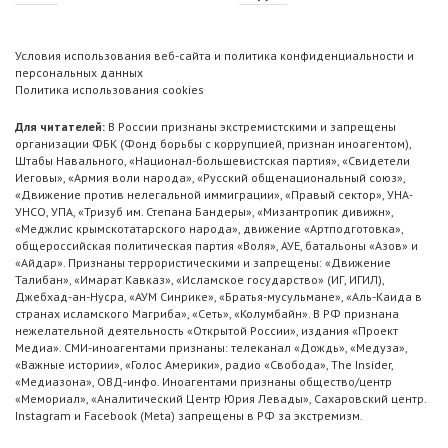
Условия использования веб-сайта и политика конфиденциальности и
персональных данных
Политика использования cookies
Для читателей:
В России признаны экстремистскими и запрещены
организации ФБК (Фонд борьбы с коррупцией, признан иноагентом),
Штабы Навального, «Национал-большевистская партия», «Свидетели
Иеговы», «Армия воли народа», «Русский общенациональный союз»,
«Движение против нелегальной иммиграции», «Правый сектор», УНА-
УНСО, УПА, «Тризуб им. Степана Бандеры», «Мизантропик дивижн»,
«Меджлис крымскотатарского народа», движение «Артподготовка»,
общероссийская политическая партия «Воля», АУЕ, батальоны «Азов» и
«Айдар». Признаны террористическими и запрещены: «Движение
Талибан», «Имарат Кавказ», «Исламское государство» (ИГ, ИГИЛ),
Джебхад-ан-Нусра, «АУМ Синрике», «Братья-мусульмане», «Аль-Каида в
странах исламского Магриба», «Сеть», «Колумбайн». В РФ признана
нежелательной деятельность «Открытой России», издания «Проект
Медиа». СМИ-иноагентами признаны: телеканал «Дождь», «Медуза»,
«Важные истории», «Голос Америки», радио «Свобода», The Insider,
«Медиазона», ОВД-инфо. Иноагентами признаны общество/центр
«Мемориал», «Аналитический Центр Юрия Левады», Сахаровский центр.
Instagram и Facebook (Metа) запрещены в РФ за экстремизм.