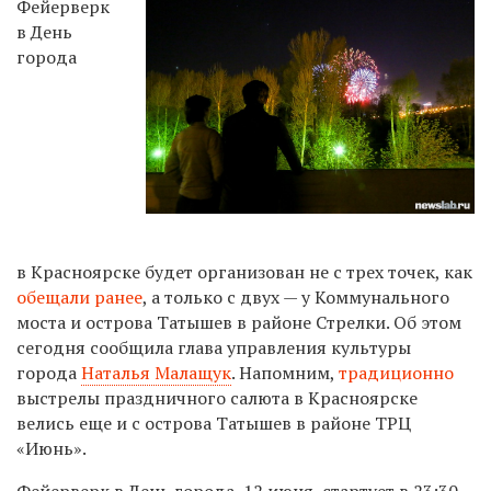
Фейерверк
в День
города
в Красноярске будет организован не с трех точек, как
обещали ранее
, а только с двух — у Коммунального
моста и острова Татышев в районе Стрелки. Об этом
сегодня сообщила глава управления культуры
города
Наталья Малащук
. Напомним,
традиционно
выстрелы праздничного салюта в Красноярске
велись еще и с острова Татышев в районе ТРЦ
«Июнь».
Фейерверк в День города, 12 июня, стартует в 23:30