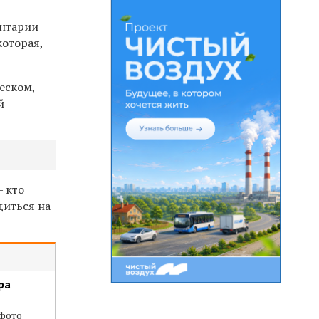
ентарии
которая,
еском,
й
— кто
диться на
ра
фото