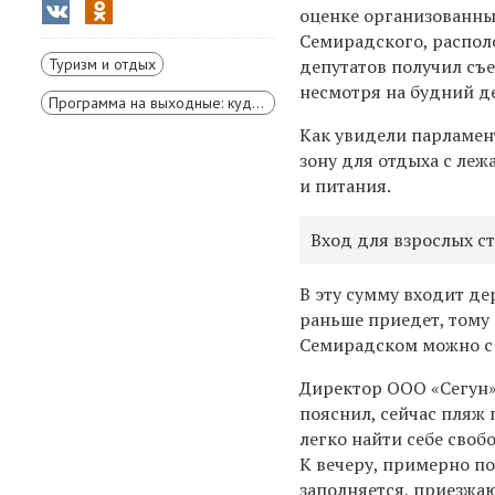
оценке организованны
Семирадского, распол
Туризм и отдых
депутатов получил съе
несмотря на будний д
Программа на выходные: куда съездить и чем заняться
Как увидели парламен
зону для отдыха с леж
и питания.
Вход для взрослых ст
В эту сумму входит де
раньше приедет, тому 
Семирадском можно с 
Директор ООО «Сегун»
пояснил, сейчас пляж 
легко найти себе свобо
К вечеру, примерно по
заполняется, приезжа