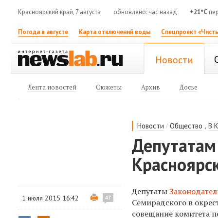
Красноярский край, 7 августа
обновлено: час назад
+21°C
пер
Погода в августе
Карта отключений воды
Спецпроект «Чисты
Новости
Лента новостей
Сюжеты
Архив
Досье
/
,
Новости
Общество
В 
Депутатам
Красноярс
Депутаты
Законодател
1 июля 2015 16:42
47
Семирадского в окрест
совещание комитета п