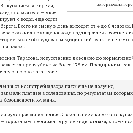
загорающих гор
 За купанием все время,
следят спасатели — двое
лируют с воды, еще один
ерега. Всего на смену в день выходит от 4 до 6 человек. 
 сфере оказания помощи на воде подтверждены соответс
итории также оборудован медицинский пункт и первую
 на пляже.
Евгения Тарасова, искусственно доведено до нормативно
решается при глубине не более 175 см. Предприниматель
е дело, но оно того стоит.
ения от Роспотребнадзора пляж еще не получил,
заказали платные исследования, по результатам которых
в безопасности купания.
мя будет расширен вдвое. С окончанием короткого купа
я — горожанам предложат другие виды отдыха, в том числ