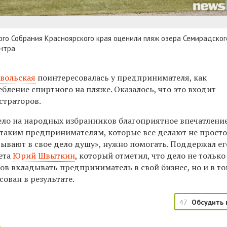
го Собрания Красноярского края оценили пляж озера Семирадског
ентра
вольская
поинтересовалась у предпринимателя, как
бление спиртного на пляже. Оказалось, что это входит
страторов.
ело на народных избранников благоприятное впечатлени
 таким предпринимателям, которые все делают не просто
дывают в свое дело душу», нужно помогать. Поддержал ег
ета
Юрий Швыткин
, который отметил, что дело не только
тов вкладывать предприниматель в свой бизнес, но и в то
сован в результате.
47
Обсудить 