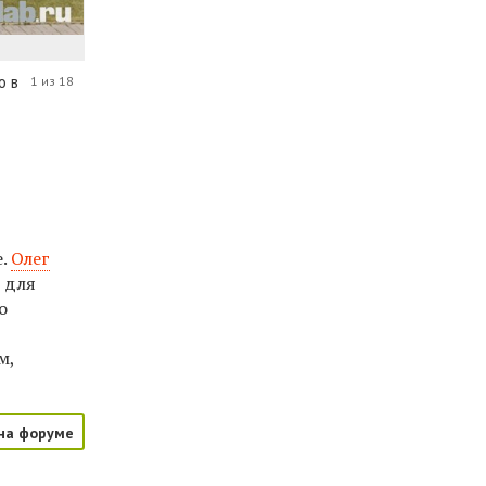
о в
1 из 18
е.
Олег
 для
о
м,
на форуме