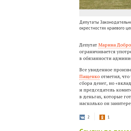
Депутаты Законодательно
окрестностях краевого ц
Депутат
Марина Добро
ограничивается употре
в обязанности админи
Все увиденное произв
Пащенко
отметил, что
сбора денег, но «вкла
и председатель комит
в деньгах, которые го
насколько он заинтере
2
1