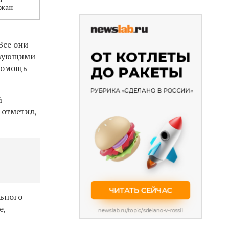
ожан
Все они
твующими
 помощь
й
 отметил,
льного
е,