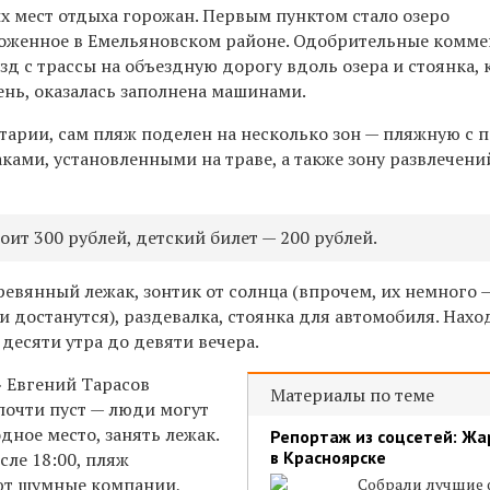
х мест отдыха горожан. Первым пунктом стало озеро
оженное в Емельяновском районе. Одобрительные комм
зд с трассы на объездную дорогу вдоль озера и стоянка, 
ень, оказалась заполнена машинами.
тарии, сам пляж поделен на несколько зон — пляжную с п
аками, установленными на траве, а также зону развлечени
оит 300 рублей, детский билет — 200 рублей.
ревянный лежак, зонтик от солнца (впрочем, их немного 
и достанутся), раздевалка, стоянка для автомобиля. Нахо
десяти утра до девяти вечера.
 Евгений Тарасов
Материалы по теме
почти пуст — люди могут
дное место, занять лежак.
Репортаж из соцсетей: Жа
в Красноярске
сле 18:00, пляж
ют шумные компании,
Собрали лучшие 