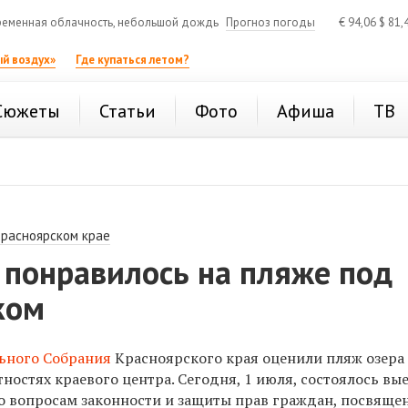
еменная облачность, небольшой дождь
Прогноз погоды
€
94,06
$
81,
й воздух»
Где купаться летом?
Сюжеты
Статьи
Фото
Афиша
ТВ
Красноярском крае
 понравилось на пляже под
ком
ьного Собрания
Красноярского края оценили пляж озера
ностях краевого центра. Сегодня, 1 июля, состоялось вы
о вопросам законности и защиты прав граждан, посвяще