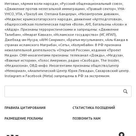
Иеговы», «Армия воли народа», «Русский общенациональный союз»,
«Движение против нелегальной иммиграции», «Правый сектор», УНА-
УНСО, УПА, «Тризуб им. Степана Бандеры», «Мизантропик дивижн»,
«Меджлис крымскотатарского народа», движение «Артподготовка»,
общероссийская политическая партия «Воля», АУЕ, батальоны «Азов» и
«Айдар». Признаны террористическими и запрещены: «Движение
Талибан», «Имарат Кавказ», «Исламское государство» (ИГ, ИГИЛ),
Джебхад-ан-Нусра, «АУМ Синрике», «Братья-мусульмане», «Аль-Каида в
странах исламского Магриба», «Сеть», «Колумбайн». В РФ признана
нежелательной деятельность «Открытой России», издания «Проект
Медиа». СМИ-иноагентами признаны: телеканал «Дождь», «Медуза»,
«Важные истории», «Голос Америки», радио «Свобода», The Insider,
«Медиазона», ОВД-инфо. Иноагентами признаны общество/центр
«Мемориал», «Аналитический Центр Юрия Левады», Сахаровский центр.
Instagram и Facebook (Metа) запрещены в РФ за экстремизм.
ПРАВИЛА ЦИТИРОВАНИЯ
СТАТИСТИКА ПОСЕЩЕНИЙ
РАЗМЕЩЕНИЕ РЕКЛАМЫ
ПОЗВОНИТЬ НАМ