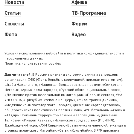
Новости
Афиша
Статьи
ТВ-Программа
Сюжеты
Форум
Фото
Видео
Условия использования веб-сайта и политика конфиденциальности и
персональных данных
Политика использования cookies
Для читателей:
В России признаны экстремистскими и запрещены
организации ФБК (Фонд борьбы с коррупцией, признан иноагентом),
Штабы Навального, «Национал-большевистская партия», «Свидетели
Иеговы», «Армия воли народа», «Русский общенациональный союз»,
«Движение против нелегальной иммиграции», «Правый сектор», УНА-
УНСО, УПА, «Тризуб им. Степана Бандеры», «Мизантропик дивижн»,
«Меджлис крымскотатарского народа», движение «Артподготовка»,
общероссийская политическая партия «Воля», АУЕ, батальоны «Азов» и
«Айдар». Признаны террористическими и запрещены: «Движение
Талибан», «Имарат Кавказ», «Исламское государство» (ИГ, ИГИЛ),
Джебхад-ан-Нусра, «АУМ Синрике», «Братья-мусульмане», «Аль-Каида в
странах исламского Магриба», «Сеть», «Колумбайн». В РФ признана