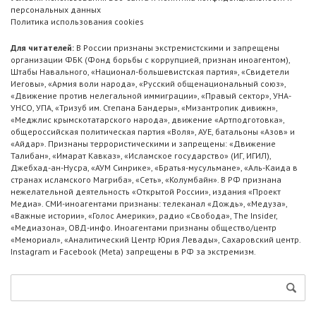
персональных данных
Политика использования cookies
Для читателей:
В России признаны экстремистскими и запрещены
организации ФБК (Фонд борьбы с коррупцией, признан иноагентом),
Штабы Навального, «Национал-большевистская партия», «Свидетели
Иеговы», «Армия воли народа», «Русский общенациональный союз»,
«Движение против нелегальной иммиграции», «Правый сектор», УНА-
УНСО, УПА, «Тризуб им. Степана Бандеры», «Мизантропик дивижн»,
«Меджлис крымскотатарского народа», движение «Артподготовка»,
общероссийская политическая партия «Воля», АУЕ, батальоны «Азов» и
«Айдар». Признаны террористическими и запрещены: «Движение
Талибан», «Имарат Кавказ», «Исламское государство» (ИГ, ИГИЛ),
Джебхад-ан-Нусра, «АУМ Синрике», «Братья-мусульмане», «Аль-Каида в
странах исламского Магриба», «Сеть», «Колумбайн». В РФ признана
нежелательной деятельность «Открытой России», издания «Проект
Медиа». СМИ-иноагентами признаны: телеканал «Дождь», «Медуза»,
«Важные истории», «Голос Америки», радио «Свобода», The Insider,
«Медиазона», ОВД-инфо. Иноагентами признаны общество/центр
«Мемориал», «Аналитический Центр Юрия Левады», Сахаровский центр.
Instagram и Facebook (Metа) запрещены в РФ за экстремизм.