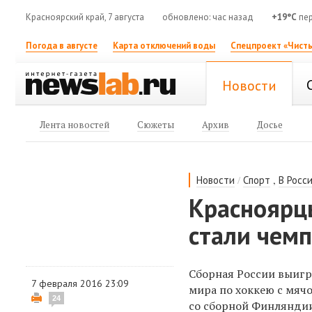
Красноярский край, 7 августа
обновлено: час назад
+19°C
пер
Погода в августе
Карта отключений воды
Спецпроект «Чисты
Новости
Лента новостей
Сюжеты
Архив
Досье
/
,
Новости
Спорт
В Росс
Красноярцы
стали чем
Сборная России выигр
7 февраля 2016 23:09
мира по хоккею с мяч
24
со сборной Финляндии