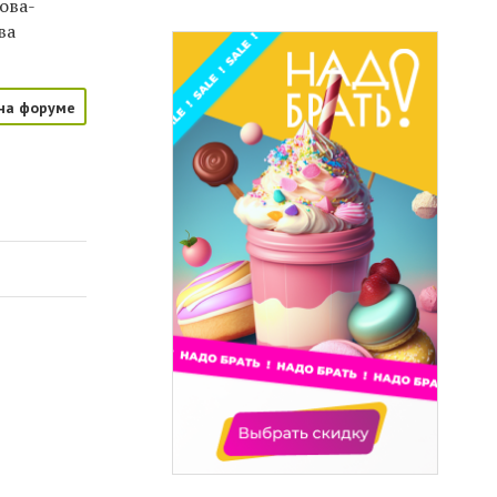
ова-
ва
на форуме