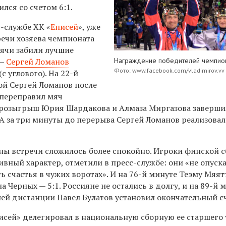
лся со счетом 6:1.
с-службе ХК «
Енисей
», уже
речи хозяева чемпионата
 Мячи забили лучшие
 —
Сергей Ломанов
Награждение победителей чемпио
Фото: www.facebook.com/vladimirov.vv
с углового). На 22-й
ой Сергей Ломанов после
 переправил мяч
м розыгрыш Юрия Шардакова и Алмаза Миргазова заверши
 А за три минуты до перерыва Сергей Ломанов реализовал
ны встречи сложилось более спокойно. Игроки финской 
вный характер, отметили в пресс-службе: они «не опуск
ть счастья в чужих воротах». И на 76-й минуте Теэму Мяят
а Черных — 5:1. Россияне не остались в долгу, и на 89-й 
ей дистанции Павел Булатов установил окончательный сч
исей» делегировал в национальную сборную ее старшего