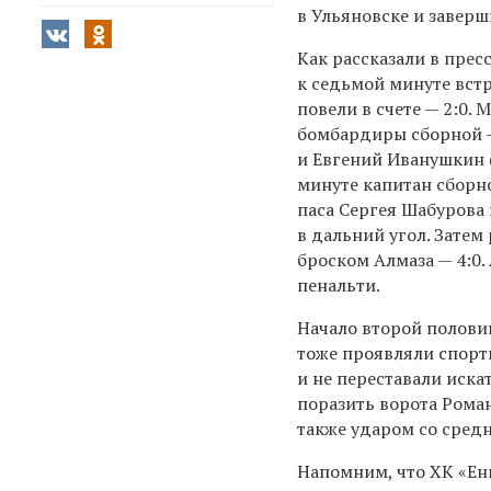
в Ульяновске и заверши
Как рассказали в прес
к седьмой минуте вст
повели в счете — 2:0.
бомбардиры сборной
и Евгений Иванушкин (
минуте капитан сборн
паса Сергея Шабурова
в дальний угол. Зате
броском Алмаза — 4:0.
пенальти.
Начало второй полови
тоже проявляли спорти
и не переставали иска
поразить ворота Роман
также ударом со средн
Напомним, что ХК «Ен