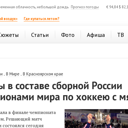
еменная облачность, небольшой дождь
Прогноз погоды
€
94,84
$
82,
й воздух»
Где купаться летом?
Сюжеты
Статьи
Фото
Афиша
ТВ
,
,
ии
В Мире
В Красноярском крае
 в составе сборной России
пионами мира по хоккею с 
ала в финале чемпионата
ом. Решающий матч
 состоялся сегодня