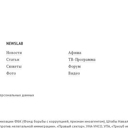
NEWSLAB
Новости
Афиша
Статьи
ТВ-Программа
Сюжеты
Форум
Фото
Видео
персональных данных
низации ФБК (Фонд борьбы с коррупцией, признан иноагентом), Штабы Навал
ротив нелегальной иммиграции», «Правый сектор», УНА-УНСО, УПА, «Тризуб и