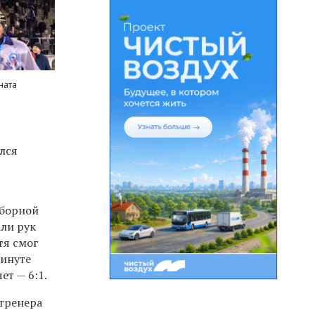
ната
лся
сборной
али рук
тя смог
минуте
ет — 6:1.
 тренера