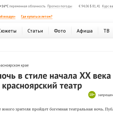
+16°C
переменная облачность
Прогноз погоды
€
94,06
$
81,41
Курс в
й воздух»
Где купаться летом?
Сюжеты
Статьи
Фото
Афиша
ТВ
расноярском крае
очь в стиле начала XX века
 красноярский театр
18+
запрещен
е юного зрителя пройдет богемная театральная ночь. Пу