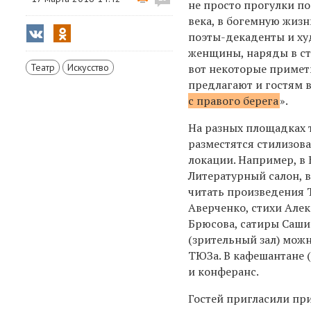
не просто прогулки по
века, в богемную жизн
поэты-декаденты и ху
женщины, наряды в ст
Театр
Искусство
вот некоторые примет
предлагают и гостям в
с правого берега
».
На разных площадках т
разместятся стилизов
локации. Например, в 
Литературный салон, 
читать произведения
Аверченко, стихи Але
Брюсова, сатиры Саши 
(зрительный зал) мож
ТЮЗа. В кафешантане (
и конферанс.
Гостей пригласили пр