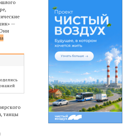
рошлого
ре,
нические
шик» —
 Они
ма
еоделись
сонажей
оярского
и, танцы
и