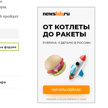
то
оры.
ый пройдет
на форуме
ира