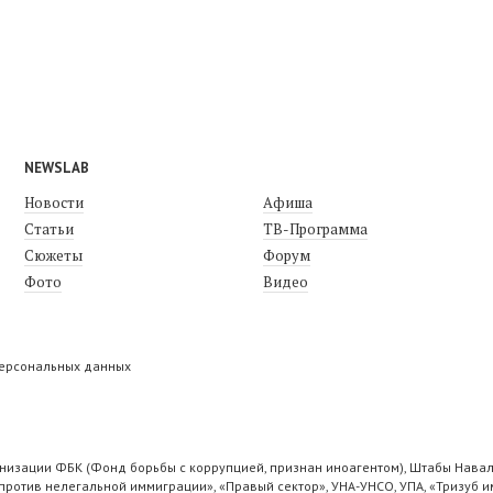
NEWSLAB
Новости
Афиша
Статьи
ТВ-Программа
Сюжеты
Форум
Фото
Видео
персональных данных
низации ФБК (Фонд борьбы с коррупцией, признан иноагентом), Штабы Навал
ротив нелегальной иммиграции», «Правый сектор», УНА-УНСО, УПА, «Тризуб и