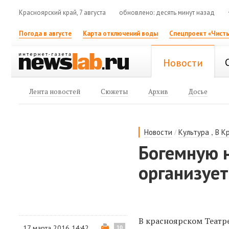
Красноярский край, 7 августа
обновлено: десять минут назад
Погода в августе
Карта отключений воды
Спецпроект «Чисты
Новости
Лента новостей
Сюжеты
Архив
Досье
/
,
Новости
Культура
В К
Богемную н
организует
В красноярском Театр
17 марта 2016 14:42
10