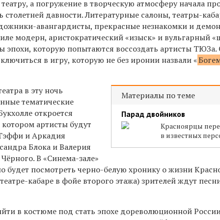
 театру, а погружение в творческую атмосферу начала п
ь столетней давности. Литературные салоны, театры-каба
дожники-авангардисты, прекрасные незнакомки и демо
иле модерн, аристократический «изыск» и вульгарный «
ы эпохи, которую попытаются воссоздать артисты ТЮЗа.
ключиться в игру, которую не без иронии назвали «
Боге
еатра в эту ночь
Материалы по теме
анные тематические
Букхолле откроется
Парад двойников
в котором артисты будут
Красноярцы пер
 Тэффи и Аркадия
в известных пер
ксандра Блока и Валерия
Чёрного. В «Синема-зале»
но будет посмотреть черно-белую хронику о жизни Красн
театре-кабаре в фойе второго этажа) зрителей ждут песн
ийти в костюме под стать эпохе дореволюционной Росси