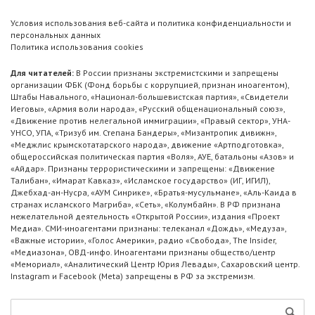
Условия использования веб-сайта и политика конфиденциальности и
персональных данных
Политика использования cookies
Для читателей:
В России признаны экстремистскими и запрещены
организации ФБК (Фонд борьбы с коррупцией, признан иноагентом),
Штабы Навального, «Национал-большевистская партия», «Свидетели
Иеговы», «Армия воли народа», «Русский общенациональный союз»,
«Движение против нелегальной иммиграции», «Правый сектор», УНА-
УНСО, УПА, «Тризуб им. Степана Бандеры», «Мизантропик дивижн»,
«Меджлис крымскотатарского народа», движение «Артподготовка»,
общероссийская политическая партия «Воля», АУЕ, батальоны «Азов» и
«Айдар». Признаны террористическими и запрещены: «Движение
Талибан», «Имарат Кавказ», «Исламское государство» (ИГ, ИГИЛ),
Джебхад-ан-Нусра, «АУМ Синрике», «Братья-мусульмане», «Аль-Каида в
странах исламского Магриба», «Сеть», «Колумбайн». В РФ признана
нежелательной деятельность «Открытой России», издания «Проект
Медиа». СМИ-иноагентами признаны: телеканал «Дождь», «Медуза»,
«Важные истории», «Голос Америки», радио «Свобода», The Insider,
«Медиазона», ОВД-инфо. Иноагентами признаны общество/центр
«Мемориал», «Аналитический Центр Юрия Левады», Сахаровский центр.
Instagram и Facebook (Metа) запрещены в РФ за экстремизм.