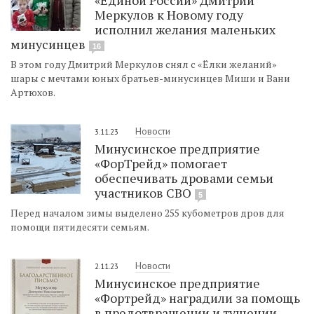
«Единой России» Дмитрий
Меркулов к Новому году
исполнил желания маленьких
минусинцев
16
В этом году Дмитрий Меркулов снял с «Ёлки желаний»
шары с мечтами юных братьев-минусинцев Миши и Вани
Артюхов.
Новости
3.11.23
Минусинское предприятие
«ФорТрейд» помогает
обеспечивать дровами семьи
участников СВО
5
Перед началом зимы выделено 255 кубометров дров для
помощи пятидесяти семьям.
Новости
2.11.23
Минусинское предприятие
«Фортрейд» наградили за помощь
в предотвращении и тушении