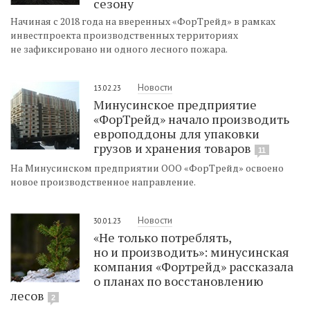
сезону
Начиная с 2018 года на вверенных «ФорТрейд» в рамках
инвестпроекта производственных территориях
не зафиксировано ни одного лесного пожара.
Новости
13.02.23
Минусинское предприятие
«ФорТрейд» начало производить
европоддоны для упаковки
грузов и хранения товаров
11
На Минусинском предприятии ООО «ФорТрейд» освоено
новое производственное направление.
Новости
30.01.23
«Не только потреблять,
но и производить»: минусинская
компания «Фортрейд» рассказала
о планах по восстановлению
лесов
2