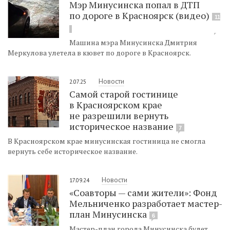
Мэр Минусинска попал в ДТП
по дороге в Красноярск (видео)
11
Машина мэра Минусинска Дмитрия
Меркулова улетела в кювет по дороге в Красноярск.
Новости
2.07.25
Самой старой гостинице
в Красноярском крае
не разрешили вернуть
историческое название
7
В Красноярском крае минусинская гостиница не смогла
вернуть себе историческое название.
Новости
17.09.24
«Соавторы — сами жители»: Фонд
Мельниченко разработает мастер-
план Минусинска
6
Мастер-план города Минусинска будет