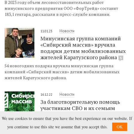
В 2023 году объем лесовосстановительных работ
минусинского предприятия ООО «ФорТрейд» составит
183,1 гектара, рассказали в пресс-службе компании.
Новости
11.01.23
Минусинская группа компаний
«Сибирский массив» вручила
подарки детям мобилизованных
жителей Каратузского района
5
54 новогодних подарка вручила минусинская группа
компаний «Сибирский массив» детям мобилизованных
жителей Каратузского района.
Новости
16.12.22
За благотворительную помощь
участникам СВО и их семьям
компания из Минусинска
We use cookies to ensure that you have the best experience on our website. If
«Сибирский массив» получила
благодарность от местной администрации
you continue to use this site we assume that you accept this.
OK
4