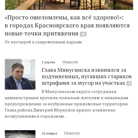
«Просто ошеломлены, как всё здорово!»:
в городах Красноярского края появляются
новые точки притяжения
28
От пустырей к современным паркам
Новости
3 апреля
Глава Минусинска извинился за
подчиненных, пугавших стариков
штрафами за мусор на участках
9
В Минусинском округе сотрудники
администрации вручили пожилым жителям и инвалидам
предупреждения за неубранные придомовые территории.
Глава района Дмитрий Меркулов принес извинения
возмутившимся горожанам.
Новости
26 января