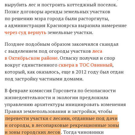
вырубить лес и построить коттеджный поселок.
Позже договоры аренды земельных участков
по решению мэра города были расторгнуты,
а администрация Красноярска выразила намерение
через суд вернуть
земельные участки.
Позднее подобным образом закончился скандал
с выделением под огороды участков
леса
в Октябрьском районе
. Огласку получил и спор
вокруг единственного
сквера в ТОС Овинный
,
который, как оказалось, еще в 2012 году был отдан
под застройку частными домами.
В феврале комиссия Горсовета по безопасности
жизнедеятельности и экологии предложила
управлению архитектуры инициировать изменения
Правил землепользования и застройки, чтобы
перевести участки с лесами, отданные под дачи
и огороды, в лесопарковые рекреационные зоны
и зоны городских лесов
. Тогда чиновники