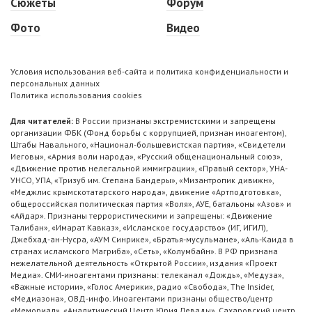
Сюжеты
Форум
Фото
Видео
Условия использования веб-сайта и политика конфиденциальности и
персональных данных
Политика использования cookies
Для читателей:
В России признаны экстремистскими и запрещены
организации ФБК (Фонд борьбы с коррупцией, признан иноагентом),
Штабы Навального, «Национал-большевистская партия», «Свидетели
Иеговы», «Армия воли народа», «Русский общенациональный союз»,
«Движение против нелегальной иммиграции», «Правый сектор», УНА-
УНСО, УПА, «Тризуб им. Степана Бандеры», «Мизантропик дивижн»,
«Меджлис крымскотатарского народа», движение «Артподготовка»,
общероссийская политическая партия «Воля», АУЕ, батальоны «Азов» и
«Айдар». Признаны террористическими и запрещены: «Движение
Талибан», «Имарат Кавказ», «Исламское государство» (ИГ, ИГИЛ),
Джебхад-ан-Нусра, «АУМ Синрике», «Братья-мусульмане», «Аль-Каида в
странах исламского Магриба», «Сеть», «Колумбайн». В РФ признана
нежелательной деятельность «Открытой России», издания «Проект
Медиа». СМИ-иноагентами признаны: телеканал «Дождь», «Медуза»,
«Важные истории», «Голос Америки», радио «Свобода», The Insider,
«Медиазона», ОВД-инфо. Иноагентами признаны общество/центр
«Мемориал», «Аналитический Центр Юрия Левады», Сахаровский центр.