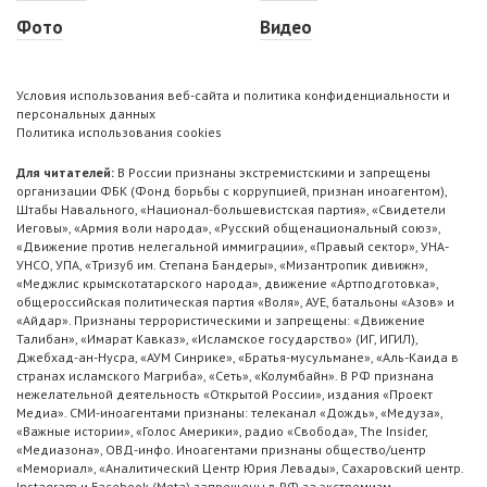
Фото
Видео
Условия использования веб-сайта и политика конфиденциальности и
персональных данных
Политика использования cookies
Для читателей:
В России признаны экстремистскими и запрещены
организации ФБК (Фонд борьбы с коррупцией, признан иноагентом),
Штабы Навального, «Национал-большевистская партия», «Свидетели
Иеговы», «Армия воли народа», «Русский общенациональный союз»,
«Движение против нелегальной иммиграции», «Правый сектор», УНА-
УНСО, УПА, «Тризуб им. Степана Бандеры», «Мизантропик дивижн»,
«Меджлис крымскотатарского народа», движение «Артподготовка»,
общероссийская политическая партия «Воля», АУЕ, батальоны «Азов» и
«Айдар». Признаны террористическими и запрещены: «Движение
Талибан», «Имарат Кавказ», «Исламское государство» (ИГ, ИГИЛ),
Джебхад-ан-Нусра, «АУМ Синрике», «Братья-мусульмане», «Аль-Каида в
странах исламского Магриба», «Сеть», «Колумбайн». В РФ признана
нежелательной деятельность «Открытой России», издания «Проект
Медиа». СМИ-иноагентами признаны: телеканал «Дождь», «Медуза»,
«Важные истории», «Голос Америки», радио «Свобода», The Insider,
«Медиазона», ОВД-инфо. Иноагентами признаны общество/центр
«Мемориал», «Аналитический Центр Юрия Левады», Сахаровский центр.
Instagram и Facebook (Metа) запрещены в РФ за экстремизм.