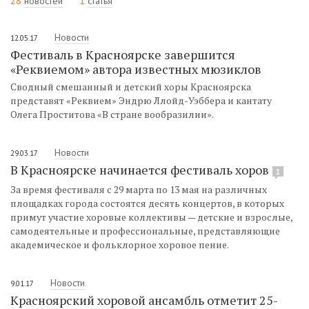
28
новостей
1
статья
Новости
12.05.17
Фестиваль в Красноярске завершится
«Реквиемом» автора известных мюзиклов
Сводный смешанный и детский хоры Красноярска
представят «Реквием» Эндрю Ллойд-Уэббера и кантату
Олега Проститова «В стране вообразилии».
Новости
29.03.17
В Красноярске начинается фестиваль хоров
1
За время фестиваля с 29 марта по 13 мая на различных
площадках города состоятся десять концертов, в которых
примут участие хоровые коллективы — детские и взрослые,
самодеятельные и профессиональные, представляющие
академическое и фольклорное хоровое пение.
Новости
9.01.17
Красноярский хоровой ансамбль отметит 25-