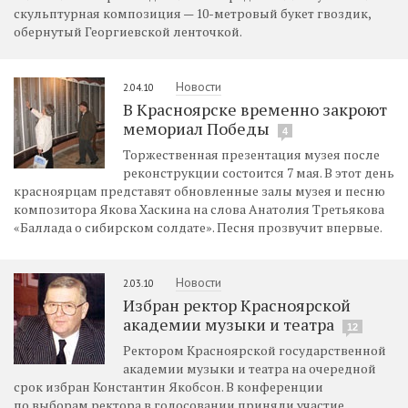
скульптурная композиция — 10-метровый букет гвоздик,
обернутый Георгиевской ленточкой.
Новости
2.04.10
В Красноярске временно закроют
мемориал Победы
4
Торжественная презентация музея после
реконструкции состоится 7 мая. В этот день
красноярцам представят обновленные залы музея и песню
композитора Якова Хаскина на слова Анатолия Третьякова
«Баллада о сибирском солдате». Песня прозвучит впервые.
Новости
2.03.10
Избран ректор Красноярской
академии музыки и театра
12
Ректором Красноярской государственной
академии музыки и театра на очередной
срок избран Константин Якобсон. В конференции
по выборам ректора в голосовании приняли участие