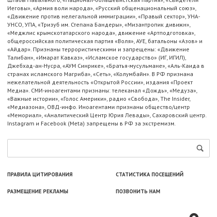
Иеговы», «Армия воли народа», «Русский общенациональный союз»,
«Движение против нелегальной иммиграции», «Правый сектор», УНА-
УНСО, УПА, «Тризуб им. Степана Бандеры», «Мизантропик дивижн»,
«Меджлис крымскотатарского народа», движение «Артподготовка»,
общероссийская политическая партия «Воля», АУЕ, батальоны «Азов» и
«Айдар». Признаны террористическими и запрещены: «Движение
Талибан», «Имарат Кавказ», «Исламское государство» (ИГ, ИГИЛ),
Джебхад-ан-Нусра, «АУМ Синрике», «Братья-мусульмане», «Аль-Каида в
странах исламского Магриба», «Сеть», «Колумбайн». В РФ признана
нежелательной деятельность «Открытой России», издания «Проект
Медиа». СМИ-иноагентами признаны: телеканал «Дождь», «Медуза»,
«Важные истории», «Голос Америки», радио «Свобода», The Insider,
«Медиазона», ОВД-инфо. Иноагентами признаны общество/центр
«Мемориал», «Аналитический Центр Юрия Левады», Сахаровский центр.
Instagram и Facebook (Metа) запрещены в РФ за экстремизм.
ПРАВИЛА ЦИТИРОВАНИЯ
СТАТИСТИКА ПОСЕЩЕНИЙ
РАЗМЕЩЕНИЕ РЕКЛАМЫ
ПОЗВОНИТЬ НАМ