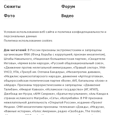
Сюжеты
Форум
Фото
Видео
Условия использования веб-сайта и политика конфиденциальности и
персональных данных
Политика использования cookies
Для читателей:
В России признаны экстремистскими и запрещены
организации ФБК (Фонд борьбы с коррупцией, признан иноагентом),
Штабы Навального, «Национал-большевистская партия», «Свидетели
Иеговы», «Армия воли народа», «Русский общенациональный союз»,
«Движение против нелегальной иммиграции», «Правый сектор», УНА-
УНСО, УПА, «Тризуб им. Степана Бандеры», «Мизантропик дивижн»,
«Меджлис крымскотатарского народа», движение «Артподготовка»,
общероссийская политическая партия «Воля», АУЕ, батальоны «Азов» и
«Айдар». Признаны террористическими и запрещены: «Движение
Талибан», «Имарат Кавказ», «Исламское государство» (ИГ, ИГИЛ),
Джебхад-ан-Нусра, «АУМ Синрике», «Братья-мусульмане», «Аль-Каида в
странах исламского Магриба», «Сеть», «Колумбайн». В РФ признана
нежелательной деятельность «Открытой России», издания «Проект
Медиа». СМИ-иноагентами признаны: телеканал «Дождь», «Медуза»,
«Важные истории», «Голос Америки», радио «Свобода», The Insider,