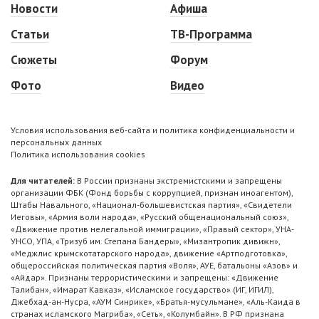
Новости
Афиша
Статьи
ТВ-Программа
Сюжеты
Форум
Фото
Видео
Условия использования веб-сайта и политика конфиденциальности и
персональных данных
Политика использования cookies
Для читателей:
В России признаны экстремистскими и запрещены
организации ФБК (Фонд борьбы с коррупцией, признан иноагентом),
Штабы Навального, «Национал-большевистская партия», «Свидетели
Иеговы», «Армия воли народа», «Русский общенациональный союз»,
«Движение против нелегальной иммиграции», «Правый сектор», УНА-
УНСО, УПА, «Тризуб им. Степана Бандеры», «Мизантропик дивижн»,
«Меджлис крымскотатарского народа», движение «Артподготовка»,
общероссийская политическая партия «Воля», АУЕ, батальоны «Азов» и
«Айдар». Признаны террористическими и запрещены: «Движение
Талибан», «Имарат Кавказ», «Исламское государство» (ИГ, ИГИЛ),
Джебхад-ан-Нусра, «АУМ Синрике», «Братья-мусульмане», «Аль-Каида в
странах исламского Магриба», «Сеть», «Колумбайн». В РФ признана