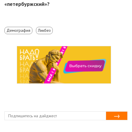
«петербуржский»?
Демография
Ликбез