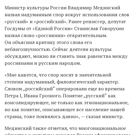
Министр культуры России Владимир Мединский
назвал надуманным спор вокруг использования слов
«русский» и «российский».
Ранее режиссер, депутат
Госдумы от «Единой России» Станислав Говорухин
назвал слово «россиянин» отвратительным.
Он объяснил критику этого слова его
неблагозвучностью. Сейчас деятели культуры
обсуждают, можно ли ставить знак равенства между
россиянами и русским народом.
«Мне кажется, что спор носит в значительной
степени надуманный, филологический характер.
Словом „российский“ оперировали еще во времена
Петра I, Ивана Грозного. Понятие „русский“ как
консолидирующее, не только как этнонациональное,
но как понятие, описывающее все население нашей
страны, тоже появилось давно», — сказал министр.
Мединский также отметил, что многонациональное
общество и культуры народов России сформированы