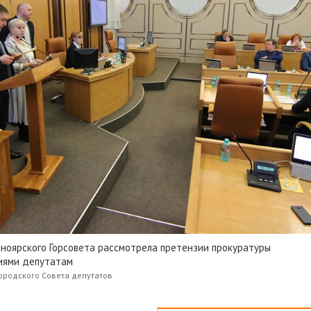
ноярского Горсовета рассмотрела претензии прокуратуры
иями депутатам
ородского Совета депутатов