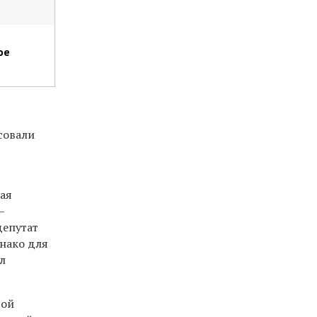
ое
совали
ная
—
депутат
днако для
л
рой