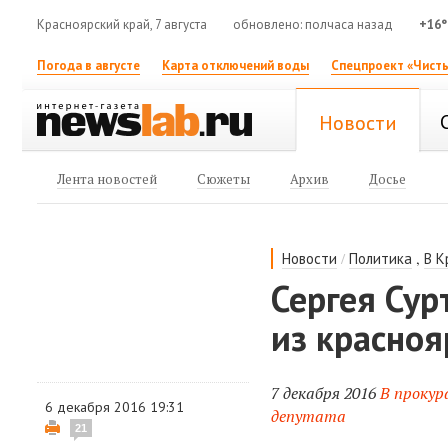
Красноярский край, 7 августа
обновлено: полчаса назад
+16°
Погода в августе
Карта отключений воды
Спецпроект «Чисты
Новости
Лента новостей
Сюжеты
Архив
Досье
/
,
Новости
Политика
В К
Сергея Су
из красноя
7 декабря 2016
В прокур
6 декабря 2016 19:31
депутата
21