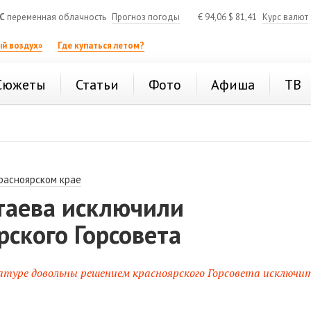
C
переменная облачность
Прогноз погоды
€
94,06
$
81,41
Курс валют
й воздух»
Где купаться летом?
Сюжеты
Статьи
Фото
Афиша
ТВ
расноярском крае
ртаева исключили
рского Горсовета
атуре довольны решением красноярского Горсовета исключит