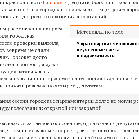
ии красноярского
Горсовета
депутаты большинством гол
таева из состава городского парламента. Еще троим нар
избежать досрочного сложения полномочий.
ом рассмотрения вопроса
Материалы по теме
ила городская
после проверки выявила,
У красноярских чиновнико
неучтенные счета
ов вовремя не сдали
и недвижимость
дах. Горсовет долго
е этого вопроса, и даже
туация затягивалась.
осле апелляционного рассмотрения постановил провести
и принять решение по четырем депутатам.
дания сессии городские парламентарии долго не могли р
дуру голосования: открытой или закрытой.
высказался за тайное голосование, однако часть депутато
ив, что многие важные вопросы для жизни города решал
м, значит, и исключать депутатов необходимо открыто.