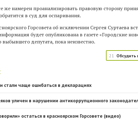
все же намерен проанализировать правовую сторону прин
обратится в суд для оспаривания.
сноярского Горсовета об исключении Сергея Суртаева вс
к информация будет опубликована в газете «Городские нов
о выбывшего депутата, пока неизвестно.
21
Обсудить 
:
и стали чаще ошибаться в декларациях
яков уличен в нарушении антикоррупционного законодате
ворили» остаться в красноярском Горсовете (видео)