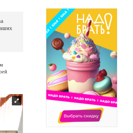
ва
наших
ом
оей