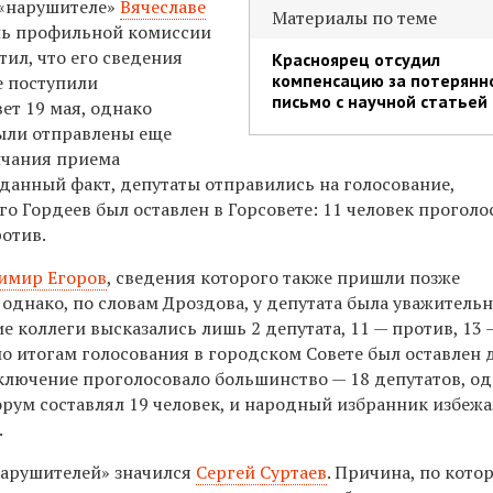
 «нарушителе»
Вячеславе
Материалы по теме
ль профильной комиссии
ил, что его сведения
Красноярец отсудил
компенсацию за потерянн
е поступили
письмо с научной статьей
ет 19 мая, однако
ыли отправлены еще
нчания приема
 данный факт, депутаты отправились на голосование,
го Гордеев был оставлен в Горсовете: 11 человек проголо
ротив.
имир Егоров
, сведения которого также пришли позже
 однако, по словам Дроздова, у депутата была уважитель
е коллеги высказались лишь 2 депутата, 11 — против, 13 
о итогам голосования в городском Совете был оставлен 
исключение проголосовало большинство — 18 депутатов, о
рум составлял 19 человек, и народный избранник избежа
.
нарушителей» значился
Сергей Суртаев
. Причина, по кото