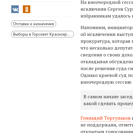
На внеочередной сесс
исключили Сергея Сур
избранникам удалось 
Отставки и назначения
Напомним, инициатор
об исключении выступ
Выборы в Горсовет Красноярска
прокуратура, которая 
что несколько депутат
сведения о своих дохо
откладывал обсуждени
после решения суда си
Однако краевой суд п
внеочередную сессию 
В самом начале засе
какой сделать проце
Геннадий Торгунаков
не поддержали, отмет
открытым голосование