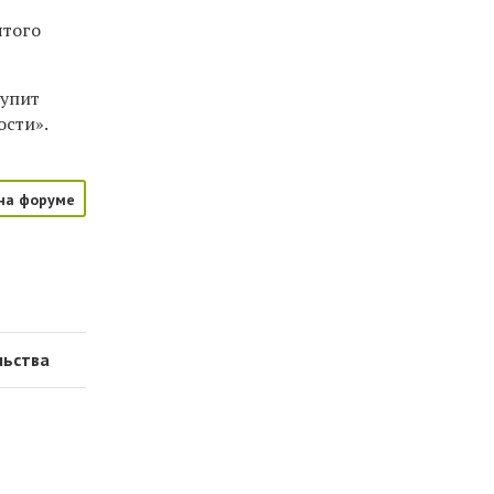
ятого
тупит
ости».
на форуме
льства