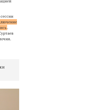
уацией
 сессии
сключение
лись
.
Суртаев
мочия.
ски