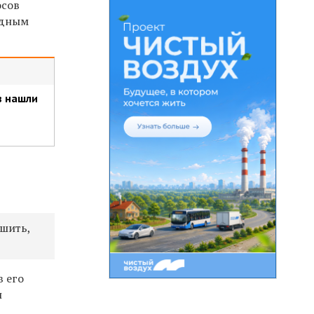
осов
одным
в нашли
ешить,
в его
и