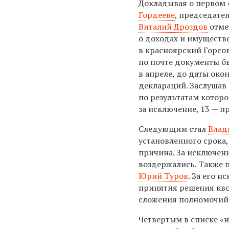
Докладывая о первом
Гордееве
, председате
Виталий Дроздов
отмет
о доходах и имуществ
в красноярский Горсов
по почте документы б
в апреле, до даты око
деклараций. Заслушав
по результатам которо
за исключение, 13 — п
Следующим стал
Влад
установленного срока,
причина. За исключени
воздержались. Также п
Юрий Туров
. За его 
принятия решения кво
сложения полномочий
Четвертым в списке «