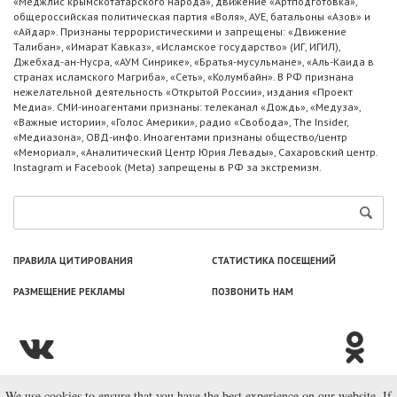
«Меджлис крымскотатарского народа», движение «Артподготовка»,
общероссийская политическая партия «Воля», АУЕ, батальоны «Азов» и
«Айдар». Признаны террористическими и запрещены: «Движение
Талибан», «Имарат Кавказ», «Исламское государство» (ИГ, ИГИЛ),
Джебхад-ан-Нусра, «АУМ Синрике», «Братья-мусульмане», «Аль-Каида в
странах исламского Магриба», «Сеть», «Колумбайн». В РФ признана
нежелательной деятельность «Открытой России», издания «Проект
Медиа». СМИ-иноагентами признаны: телеканал «Дождь», «Медуза»,
«Важные истории», «Голос Америки», радио «Свобода», The Insider,
«Медиазона», ОВД-инфо. Иноагентами признаны общество/центр
«Мемориал», «Аналитический Центр Юрия Левады», Сахаровский центр.
Instagram и Facebook (Metа) запрещены в РФ за экстремизм.
ПРАВИЛА ЦИТИРОВАНИЯ
СТАТИСТИКА ПОСЕЩЕНИЙ
РАЗМЕЩЕНИЕ РЕКЛАМЫ
ПОЗВОНИТЬ НАМ
We use cookies to ensure that you have the best experience on our website. If
© ООО «Лаборатория Новоcтей», 2003—2026.