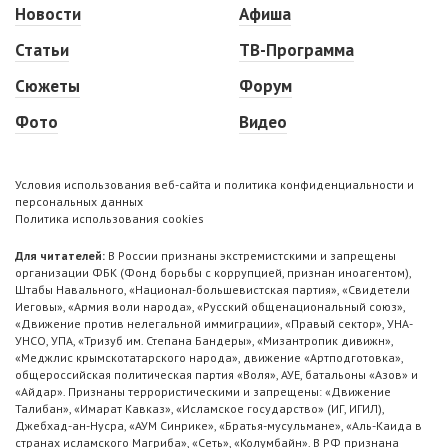
Новости
Афиша
Статьи
ТВ-Программа
Сюжеты
Форум
Фото
Видео
Условия использования веб-сайта и политика конфиденциальности и
персональных данных
Политика использования cookies
Для читателей:
В России признаны экстремистскими и запрещены
организации ФБК (Фонд борьбы с коррупцией, признан иноагентом),
Штабы Навального, «Национал-большевистская партия», «Свидетели
Иеговы», «Армия воли народа», «Русский общенациональный союз»,
«Движение против нелегальной иммиграции», «Правый сектор», УНА-
УНСО, УПА, «Тризуб им. Степана Бандеры», «Мизантропик дивижн»,
«Меджлис крымскотатарского народа», движение «Артподготовка»,
общероссийская политическая партия «Воля», АУЕ, батальоны «Азов» и
«Айдар». Признаны террористическими и запрещены: «Движение
Талибан», «Имарат Кавказ», «Исламское государство» (ИГ, ИГИЛ),
Джебхад-ан-Нусра, «АУМ Синрике», «Братья-мусульмане», «Аль-Каида в
странах исламского Магриба», «Сеть», «Колумбайн». В РФ признана