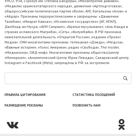
УНСО, УПА, «Тризуб им. Степана Бандеры», «Мизантропик дивижн»,
«Меджлис крымскотатарского народа», движение «Артподготовка»,
общероссийская политическая партия «Воля», АУЕ, батальоны «Азов» и
«Айдар». Признаны террористическими и запрещены: «Движение
Талибан», «Имарат Кавказ», «Исламское государство» (ИГ, ИГИЛ),
Джебхад-ан-Нусра, «АУМ Синрике», «Братья-мусульмане», «Аль-Каида в
странах исламского Магриба», «Сеть», «Колумбайн». В РФ признана
нежелательной деятельность «Открытой России», издания «Проект
Медиа». СМИ-иноагентами признаны: телеканал «Дождь», «Медуза»,
«Важные истории», «Голос Америки», радио «Свобода», The Insider,
«Медиазона», ОВД-инфо. Иноагентами признаны общество/центр
«Мемориал», «Аналитический Центр Юрия Левады», Сахаровский центр.
Instagram и Facebook (Metа) запрещены в РФ за экстремизм.
ПРАВИЛА ЦИТИРОВАНИЯ
СТАТИСТИКА ПОСЕЩЕНИЙ
РАЗМЕЩЕНИЕ РЕКЛАМЫ
ПОЗВОНИТЬ НАМ