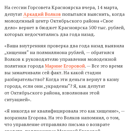
На сессии Горсовета Красноярска вчера, 14 марта,
депутат
Аркадий Волков
попытался выяснить, когда
молодежный центр Октябрьского района «Свое
дело» вернет в бюджет Красноярска 500 тыс. рублей,
которых недосчитались два года назад.
«Ваша внутренняя проверка два года назад выявила
„хищения“ на полмиллиона рублей, — обратился
Волков к руководителю управления молодежной
политики города
Марине Егоровой
. — Все это время
вы замалчивали сей факт. На какой стадии
разбирательство? Когда эти деньги вернут в казну
города, если они „украдены“? Я, как депутат
от Октябрьского района, взволнован этой
ситуацией».
«Я никогда не квалифицировала это как хищение», —
возразила Егорова. На это Волков напомнил, о том,
что управление отправляло письма о возврате
средств, подписанные Мариной Егоровой.