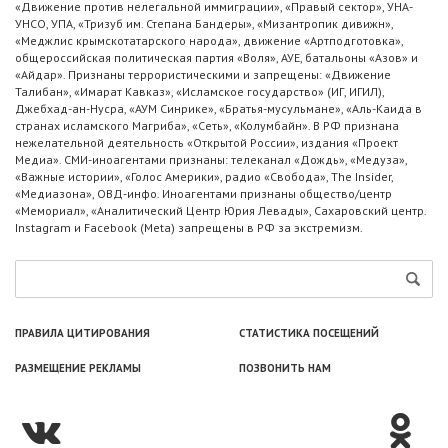
«Движение против нелегальной иммиграции», «Правый сектор», УНА-
УНСО, УПА, «Тризуб им. Степана Бандеры», «Мизантропик дивижн»,
«Меджлис крымскотатарского народа», движение «Артподготовка»,
общероссийская политическая партия «Воля», АУЕ, батальоны «Азов» и
«Айдар». Признаны террористическими и запрещены: «Движение
Талибан», «Имарат Кавказ», «Исламское государство» (ИГ, ИГИЛ),
Джебхад-ан-Нусра, «АУМ Синрике», «Братья-мусульмане», «Аль-Каида в
странах исламского Магриба», «Сеть», «Колумбайн». В РФ признана
нежелательной деятельность «Открытой России», издания «Проект
Медиа». СМИ-иноагентами признаны: телеканал «Дождь», «Медуза»,
«Важные истории», «Голос Америки», радио «Свобода», The Insider,
«Медиазона», ОВД-инфо. Иноагентами признаны общество/центр
«Мемориал», «Аналитический Центр Юрия Левады», Сахаровский центр.
Instagram и Facebook (Metа) запрещены в РФ за экстремизм.
ПРАВИЛА ЦИТИРОВАНИЯ
СТАТИСТИКА ПОСЕЩЕНИЙ
РАЗМЕЩЕНИЕ РЕКЛАМЫ
ПОЗВОНИТЬ НАМ