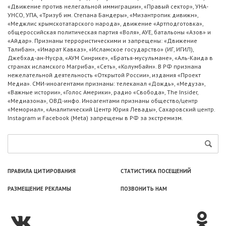
«Движение против нелегальной иммиграции», «Правый сектор», УНА-
УНСО, УПА, «Тризуб им. Степана Бандеры», «Мизантропик дивижн»,
«Меджлис крымскотатарского народа», движение «Артподготовка»,
общероссийская политическая партия «Воля», АУЕ, батальоны «Азов» и
«Айдар». Признаны террористическими и запрещены: «Движение
Талибан», «Имарат Кавказ», «Исламское государство» (ИГ, ИГИЛ),
Джебхад-ан-Нусра, «АУМ Синрике», «Братья-мусульмане», «Аль-Каида в
странах исламского Магриба», «Сеть», «Колумбайн». В РФ признана
нежелательной деятельность «Открытой России», издания «Проект
Медиа». СМИ-иноагентами признаны: телеканал «Дождь», «Медуза»,
«Важные истории», «Голос Америки», радио «Свобода», The Insider,
«Медиазона», ОВД-инфо. Иноагентами признаны общество/центр
«Мемориал», «Аналитический Центр Юрия Левады», Сахаровский центр.
Instagram и Facebook (Metа) запрещены в РФ за экстремизм.
ПРАВИЛА ЦИТИРОВАНИЯ
СТАТИСТИКА ПОСЕЩЕНИЙ
РАЗМЕЩЕНИЕ РЕКЛАМЫ
ПОЗВОНИТЬ НАМ