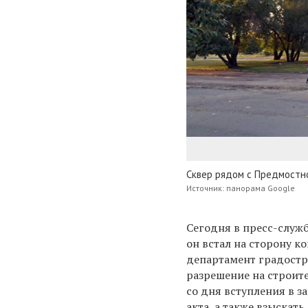
Сквер рядом с Предмост
Источник: панорама Google
Сегодня в пресс-служб
он встал на сторону к
департамент градост
разрешение на строите
со дня вступления в з
акта, а также взыскать