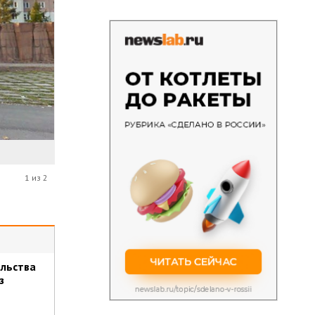
1 из 2
ельства
з