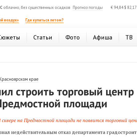
°C
облачно, без существенных осадков
Прогноз погоды
€
94,84
$
82,1
й воздух»
Где купаться летом?
Сюжеты
Статьи
Фото
Афиша
ТВ
 Красноярском крае
ил строить торговый центр 
 Предмостной площади
 В сквере на Предмостной площади не появится торговый це
нал недействительным отказ департамента градостроит