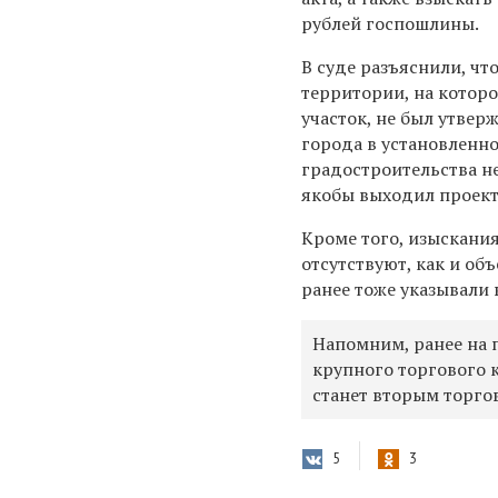
рублей госпошлины.
В суде разъяснили, чт
территории, на котор
участок, не был утве
города в установленн
градостроительства н
якобы выходил проект
Кроме того, изыскания
отсутствуют, как и о
ранее тоже указывали 
Напомним, ранее на 
крупного торгового 
станет вторым торго
5
3