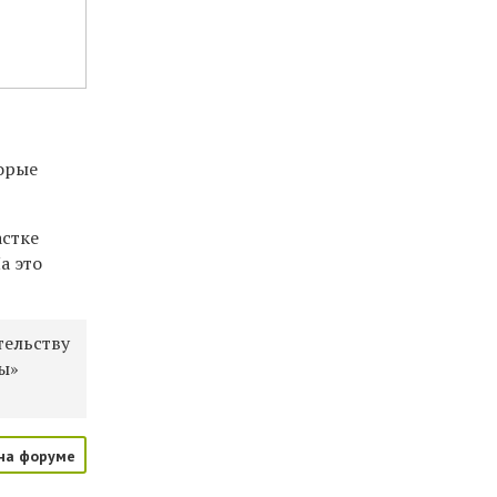
торые
астке
На
это
тельству
ры»
на форуме