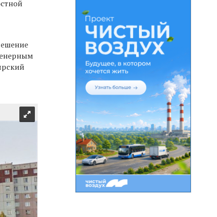
остной
зрешение
женерным
ярский