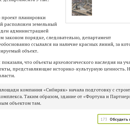
о проект планировки
ой расположен земельный
ржден администрацией
ом законом порядке, следовательно, департамент
еобоснованно ссылался на наличие красных линий, за ко
ируемый объект.
 показали, что объекты археологического наследия на уч
бъекты, представляющие историко-культурную ценность. 
власти.
площади компания «Сибиряк» начала подготовку с строи
комплекса. Таким образом, здание от «Фортуна и Партне
вым объектом там.
173
Обсудить 