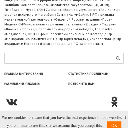
Талибан», «Имарат Кавказ», «Исламское государство» (ИГ, ИГИЛ),
Джебхад-ан-Нусра, «АУМ Синрике», «Братья-мусульмане», «Аль-Каида в
странах исламского Магриба», «Сеть», «Колумбайн». В РФ признана
нежелательной деятельность «Открытой России», издания «Проект
Медиа». СМИ-иноагентами признаны: телеканал «Дождь», «Медуза»,
«Важные истории», «Голос Америки», радио «Свобода», The Insider,
«Медиазона», ОВД-инфо. Иноагентами признаны общество/центр
«Мемориал», «Аналитический Центр Юрия Левады», Сахаровский центр.
Instagram и Facebook (Metа) запрещены в РФ за экстремизм.
ПРАВИЛА ЦИТИРОВАНИЯ
СТАТИСТИКА ПОСЕЩЕНИЙ
РАЗМЕЩЕНИЕ РЕКЛАМЫ
ПОЗВОНИТЬ НАМ
We use cookies to ensure that you have the best experience on our website. If
© ООО «Лаборатория Новоcтей», 2003—2026.
you continue to use this site we assume that you accept this.
OK