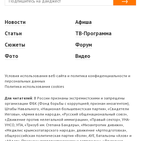
Новости
Афиша
Статьи
ТВ-Программа
Сюжеты
Форум
Фото
Видео
Условия использования веб-сайта и политика конфиденциальности и
персональных данных
Политика использования cookies
Для читателей:
В России признаны экстремистскими и запрещены
организации ФБК (Фонд борьбы с коррупцией, признан иноагентом),
Штабы Навального, «Национал-большевистская партия», «Свидетели
Иеговы», «Армия воли народа», «Русский общенациональный союз»,
«Движение против нелегальной иммиграции», «Правый сектор», УНА-
УНСО, УПА, «Тризуб им. Степана Бандеры», «Мизантропик дивижн»,
«Меджлис крымскотатарского народа», движение «Артподготовка»,
общероссийская политическая партия «Воля», АУЕ, батальоны «Азов» и
«Айдар». Признаны террористическими и запрещены: «Движение