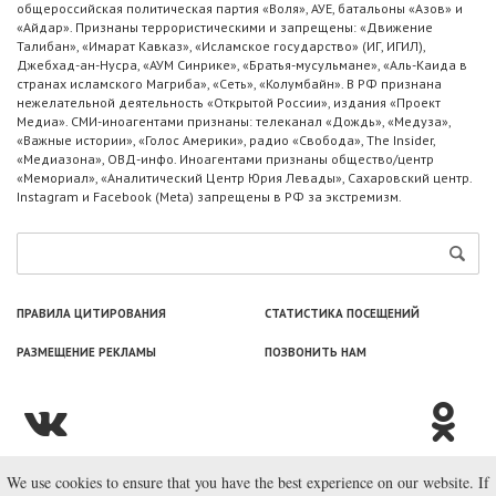
общероссийская политическая партия «Воля», АУЕ, батальоны «Азов» и
«Айдар». Признаны террористическими и запрещены: «Движение
Талибан», «Имарат Кавказ», «Исламское государство» (ИГ, ИГИЛ),
Джебхад-ан-Нусра, «АУМ Синрике», «Братья-мусульмане», «Аль-Каида в
странах исламского Магриба», «Сеть», «Колумбайн». В РФ признана
нежелательной деятельность «Открытой России», издания «Проект
Медиа». СМИ-иноагентами признаны: телеканал «Дождь», «Медуза»,
«Важные истории», «Голос Америки», радио «Свобода», The Insider,
«Медиазона», ОВД-инфо. Иноагентами признаны общество/центр
«Мемориал», «Аналитический Центр Юрия Левады», Сахаровский центр.
Instagram и Facebook (Metа) запрещены в РФ за экстремизм.
ПРАВИЛА ЦИТИРОВАНИЯ
СТАТИСТИКА ПОСЕЩЕНИЙ
РАЗМЕЩЕНИЕ РЕКЛАМЫ
ПОЗВОНИТЬ НАМ
We use cookies to ensure that you have the best experience on our website. If
© ООО «Лаборатория Новоcтей», 2003—2026.