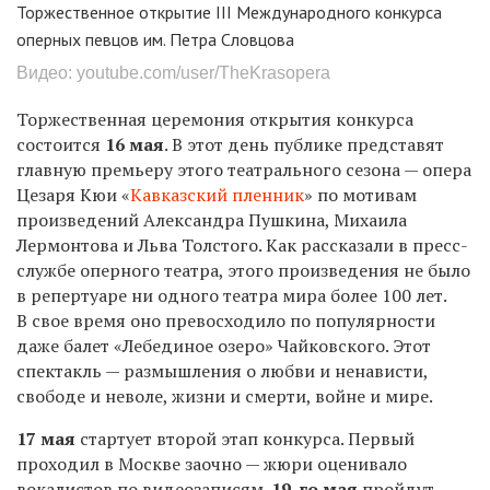
Торжественное открытие III Международного конкурса
оперных певцов им. Петра Словцова
Видео: youtube.com/user/TheKrasopera
Торжественная церемония открытия конкурса
состоится
16 мая
. В этот день публике представят
главную премьеру этого театрального сезона — опера
Цезаря Кюи «
Кавказский пленник
» по мотивам
произведений Александра Пушкина, Михаила
Лермонтова и Льва Толстого. Как рассказали в пресс-
службе оперного театра, этого произведения не было
в репертуаре ни одного театра мира более 100 лет.
В свое время оно превосходило по популярности
даже балет «Лебединое озеро» Чайковского. Этот
спектакль — размышления о любви и ненависти,
свободе и неволе, жизни и смерти, войне и мире.
17 мая
стартует второй этап конкурса. Первый
проходил в Москве заочно — жюри оценивало
вокалистов по видеозаписям.
19-го мая
пройдут