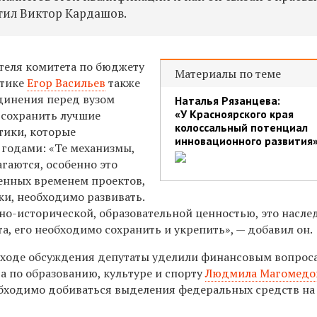
тил Виктор Кардашов.
теля комитета по бюджету
Материалы по теме
итике
Егор Васильев
также
единения перед вузом
Наталья Рязанцева:
«У Красноярского края
 сохранить лучшие
колоссальный потенциал
тики, которые
инновационного развития
 годами: «Те механизмы,
гаются, особенно это
ренных временем проектов,
ки, необходимо развивать.
но-исторической, образовательной ценностью, это насле
а, его необходимо сохранить и укрепить», — добавил он.
 ходе обсуждения депутаты уделили финансовым вопрос
а по образованию, культуре и спорту
Людмила Магомедо
еобходимо добиваться выделения федеральных средств на