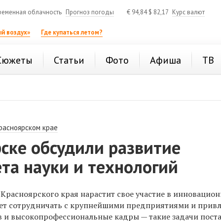
ременная облачность
Прогноз погоды
€
94,84
$
82,17
Курс валют
й воздух»
Где купаться летом?
Сюжеты
Статьи
Фото
Афиша
ТВ
расноярском крае
ске обсудили развитие
та науки и технологий
Красноярского края нарастит свое участие в инновацио
дет сотрудничать с крупнейшими предприятиями и привл
в и высокопрофессиональные кадры — такие задачи пост