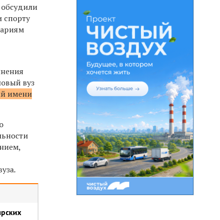
ы обсудили
и спорту
тариям
инения
новый вуз
ий имени
.
о
льности
ением,
уза.
ярских