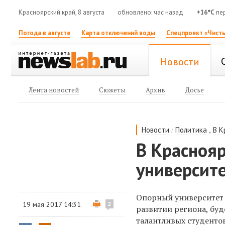
Красноярский край, 8 августа
обновлено: час назад
+16°C
пе
Погода в августе
Карта отключений воды
Спецпроект «Чисты
Новости
Лента новостей
Сюжеты
Архив
Досье
/
,
Новости
Политика
В К
В Краснояр
университе
Опорный университет 
19 мая 2017 14:31
2
развитии региона, бу
талантливых студенто