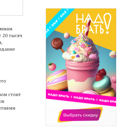
аммам
т 20 тысяч
,
здание
о
что
зом стоит
ов
ятиями