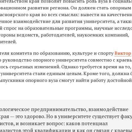
ительством края позволит повысить роль вуза в социаль
вационном развитии региона. Он должен стать опорным
сноярского края во всех смыслах: вывести на качествен
нное взаимодействие для развития университета, а такж
й спрос на образовательные программы, научные исслед
стороны ведомств, работодателей, наукоемких компаний,
ителей.
теля комитета по образованию, культуре и спорту
Виктор
о руководство опорного университета совместно с краев
сь серьезных изменений. Однако требуется время на то,
 университета стали единым целым. Кроме того, должна 
выпускники опорного вуза смогут найти работу достойной
нологическое предпринимательство, взаимодействие
я — это здорово. Но в университете существует факу
стов, и возникает вопрос: каков потенциал
иалистов этой квалификации и как он связан с краев