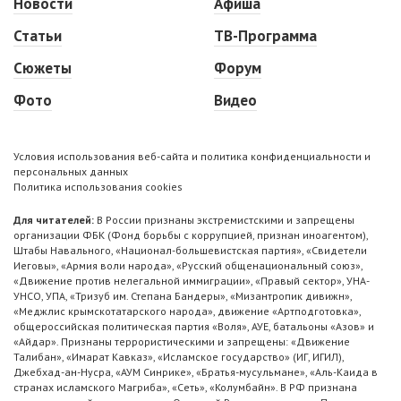
Новости
Афиша
Статьи
ТВ-Программа
Сюжеты
Форум
Фото
Видео
Условия использования веб-сайта и политика конфиденциальности и
персональных данных
Политика использования cookies
Для читателей:
В России признаны экстремистскими и запрещены
организации ФБК (Фонд борьбы с коррупцией, признан иноагентом),
Штабы Навального, «Национал-большевистская партия», «Свидетели
Иеговы», «Армия воли народа», «Русский общенациональный союз»,
«Движение против нелегальной иммиграции», «Правый сектор», УНА-
УНСО, УПА, «Тризуб им. Степана Бандеры», «Мизантропик дивижн»,
«Меджлис крымскотатарского народа», движение «Артподготовка»,
общероссийская политическая партия «Воля», АУЕ, батальоны «Азов» и
«Айдар». Признаны террористическими и запрещены: «Движение
Талибан», «Имарат Кавказ», «Исламское государство» (ИГ, ИГИЛ),
Джебхад-ан-Нусра, «АУМ Синрике», «Братья-мусульмане», «Аль-Каида в
странах исламского Магриба», «Сеть», «Колумбайн». В РФ признана