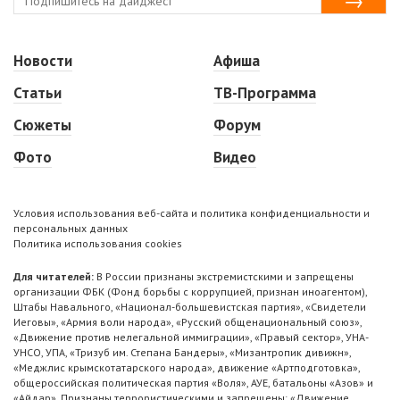
Новости
Афиша
Статьи
ТВ-Программа
Сюжеты
Форум
Фото
Видео
Условия использования веб-сайта и политика конфиденциальности и
персональных данных
Политика использования cookies
Для читателей:
В России признаны экстремистскими и запрещены
организации ФБК (Фонд борьбы с коррупцией, признан иноагентом),
Штабы Навального, «Национал-большевистская партия», «Свидетели
Иеговы», «Армия воли народа», «Русский общенациональный союз»,
«Движение против нелегальной иммиграции», «Правый сектор», УНА-
УНСО, УПА, «Тризуб им. Степана Бандеры», «Мизантропик дивижн»,
«Меджлис крымскотатарского народа», движение «Артподготовка»,
общероссийская политическая партия «Воля», АУЕ, батальоны «Азов» и
«Айдар». Признаны террористическими и запрещены: «Движение