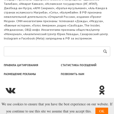
Талибан», «Имарат Кавказ», «Исламское государство» (ИГ, ИГИЛ),
Джебхад-ан-Нусра, «АУМ Синрике», «Братья-мусульмане», «Аль-Каида в
странах исламского Магриба», «Сеть», «Колумбайн». В РФ признана
нежелательной деятельность «Открытой России», издания «Проект
Медиа». СМИ-иноагентами признаны: телеканал «Дождь», «Медуза»,
«Важные истории», «Голос Америки», радио «Свобода», The Insider,
«Медиазона», ОВД-инфо. Иноагентами признаны общество/центр
«Мемориал», «Аналитический Центр Юрия Левады», Сахаровский центр.
Instagram и Facebook (Metа) запрещены в РФ за экстремизм.
ПРАВИЛА ЦИТИРОВАНИЯ
СТАТИСТИКА ПОСЕЩЕНИЙ
РАЗМЕЩЕНИЕ РЕКЛАМЫ
ПОЗВОНИТЬ НАМ
We use cookies to ensure that you have the best experience on our website. If
© ООО «Лаборатория Новоcтей», 2003—2026.
you continue to use this site we assume that you accept this.
OK