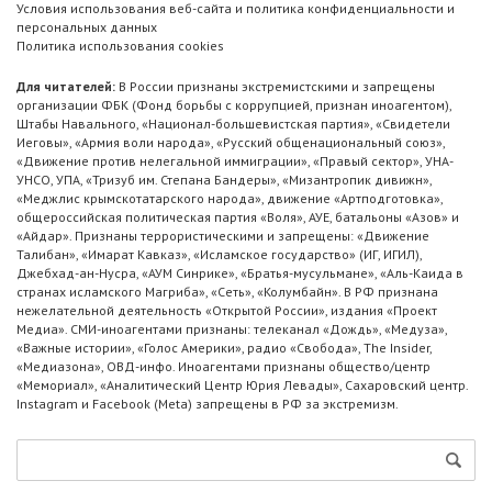
Условия использования веб-сайта и политика конфиденциальности и
персональных данных
Политика использования cookies
Для читателей:
В России признаны экстремистскими и запрещены
организации ФБК (Фонд борьбы с коррупцией, признан иноагентом),
Штабы Навального, «Национал-большевистская партия», «Свидетели
Иеговы», «Армия воли народа», «Русский общенациональный союз»,
«Движение против нелегальной иммиграции», «Правый сектор», УНА-
УНСО, УПА, «Тризуб им. Степана Бандеры», «Мизантропик дивижн»,
«Меджлис крымскотатарского народа», движение «Артподготовка»,
общероссийская политическая партия «Воля», АУЕ, батальоны «Азов» и
«Айдар». Признаны террористическими и запрещены: «Движение
Талибан», «Имарат Кавказ», «Исламское государство» (ИГ, ИГИЛ),
Джебхад-ан-Нусра, «АУМ Синрике», «Братья-мусульмане», «Аль-Каида в
странах исламского Магриба», «Сеть», «Колумбайн». В РФ признана
нежелательной деятельность «Открытой России», издания «Проект
Медиа». СМИ-иноагентами признаны: телеканал «Дождь», «Медуза»,
«Важные истории», «Голос Америки», радио «Свобода», The Insider,
«Медиазона», ОВД-инфо. Иноагентами признаны общество/центр
«Мемориал», «Аналитический Центр Юрия Левады», Сахаровский центр.
Instagram и Facebook (Metа) запрещены в РФ за экстремизм.