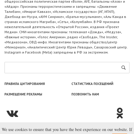
общероссийская политическая партия «Воля», АУЕ, батальоны «Азов» и
«Айдар». Признаны террористическими и запрещены: «Движение
Талибан», «Имарат Кавказ», «Исламское государство» (ИГ, ИГИЛ),
Джебхад-ан-Нусра, «АУМ Синрике», «Братья-мусульмане», «Аль-Каида в
странах исламского Магриба», «Сеть», «Колумбайн». В РФ признана
нежелательной деятельность «Открытой России», издания «Проект
Медиа». СМИ-иноагентами признаны: телеканал «Дождь», «Медуза»,
«Важные истории», «Голос Америки», радио «Свобода», The Insider,
«Медиазона», ОВД-инфо. Иноагентами признаны общество/центр
«Мемориал», «Аналитический Центр Юрия Левады», Сахаровский центр.
Instagram и Facebook (Metа) запрещены в РФ за экстремизм.
ПРАВИЛА ЦИТИРОВАНИЯ
СТАТИСТИКА ПОСЕЩЕНИЙ
РАЗМЕЩЕНИЕ РЕКЛАМЫ
ПОЗВОНИТЬ НАМ
We use cookies to ensure that you have the best experience on our website. If
© ООО «Лаборатория Новоcтей», 2003—2026.