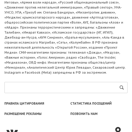
Иеговы», «Армия воли народа», «Русский общенациональный союз»,
«Движение против нелегальной иммиграции», «Правый сектор», УНА-
УНСО, УПА, «Тризуб им. Степана Бандеры», «Мизантропик дивижн»,
«Меджлис крымскотатарского народа», движение «Артподготовка»,
общероссийская политическая партия «Воля», АУЕ, батальоны «Азов» и
«Айдар». Признаны террористическими и запрещены: «Движение
Талибан», «Имарат Кавказ», «Исламское государство» (ИГ, ИГИЛ),
Джебхад-ан-Нусра, «АУМ Синрике», «Братья-мусульмане», «Аль-Каида в
странах исламского Магриба», «Сеть», «Колумбайн». В РФ признана
нежелательной деятельность «Открытой России», издания «Проект
Медиа». СМИ-иноагентами признаны: телеканал «Дождь», «Медуза»,
«Важные истории», «Голос Америки», радио «Свобода», The Insider,
«Медиазона», ОВД-инфо. Иноагентами признаны общество/центр
«Мемориал», «Аналитический Центр Юрия Левады», Сахаровский центр.
Instagram и Facebook (Metа) запрещены в РФ за экстремизм.
ПРАВИЛА ЦИТИРОВАНИЯ
СТАТИСТИКА ПОСЕЩЕНИЙ
РАЗМЕЩЕНИЕ РЕКЛАМЫ
ПОЗВОНИТЬ НАМ