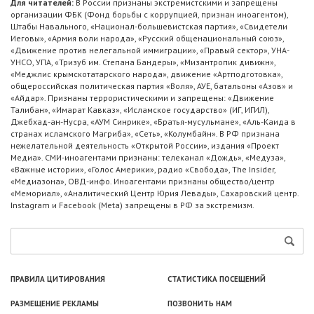
Для читателей:
В России признаны экстремистскими и запрещены
организации ФБК (Фонд борьбы с коррупцией, признан иноагентом),
Штабы Навального, «Национал-большевистская партия», «Свидетели
Иеговы», «Армия воли народа», «Русский общенациональный союз»,
«Движение против нелегальной иммиграции», «Правый сектор», УНА-
УНСО, УПА, «Тризуб им. Степана Бандеры», «Мизантропик дивижн»,
«Меджлис крымскотатарского народа», движение «Артподготовка»,
общероссийская политическая партия «Воля», АУЕ, батальоны «Азов» и
«Айдар». Признаны террористическими и запрещены: «Движение
Талибан», «Имарат Кавказ», «Исламское государство» (ИГ, ИГИЛ),
Джебхад-ан-Нусра, «АУМ Синрике», «Братья-мусульмане», «Аль-Каида в
странах исламского Магриба», «Сеть», «Колумбайн». В РФ признана
нежелательной деятельность «Открытой России», издания «Проект
Медиа». СМИ-иноагентами признаны: телеканал «Дождь», «Медуза»,
«Важные истории», «Голос Америки», радио «Свобода», The Insider,
«Медиазона», ОВД-инфо. Иноагентами признаны общество/центр
«Мемориал», «Аналитический Центр Юрия Левады», Сахаровский центр.
Instagram и Facebook (Metа) запрещены в РФ за экстремизм.
ПРАВИЛА ЦИТИРОВАНИЯ
СТАТИСТИКА ПОСЕЩЕНИЙ
РАЗМЕЩЕНИЕ РЕКЛАМЫ
ПОЗВОНИТЬ НАМ