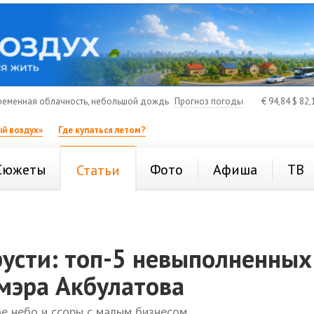
еменная облачность, небольшой дождь
Прогноз погоды
€
94,84
$
82,
й воздух»
Где купаться летом?
Сюжеты
Фото
Афиша
ТВ
Статьи
русти: топ-5 невыполненных
мэра Акбулатова
ое небо и ссоры с малым бизнесом