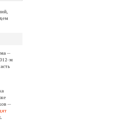
ний,
удем
има —
2012-м
часть
ка
же
ков —
дят
.