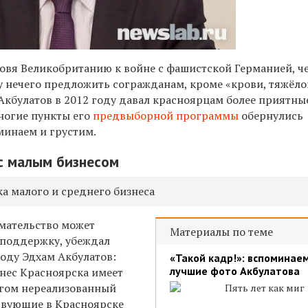
товя
Великобританию
к войне с фашистской Германией, ч
у нечего предложить согражданам, кроме «крови, тяжёло
Акбулатов в 2012 году давал красноярцам более приятны
многие
пункты его
предвыборной программы
обернулись
минаем и грустим
.
с малым бизнесом
 малого и среднего бизнеса
мательство может
Материалы по теме
 поддержку, убеждал
году Эдхам Акбулатов:
«Такой кадр!»: вспоминае
лучшие фото Акбулатова
нес Красноярска имеет
огом нереализованный
Пять лет как миг
твующие в Красноярске