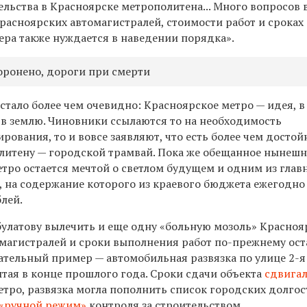
льства в Красноярске метрополитена... Много вопросов 
красноярских автомагистралей, стоимости работ и сроках
ера также нуждается в наведении порядка».
ронено, дороги при смерти
 стало более чем очевидно: Красноярское метро — идея, 
 в землю. Чиновники ссылаются то на необходимость
ования, то и вовсе заявляют, что есть более чем достой
литену — городской трамвай. Пока же обещанное нынеш
тро остается мечтой о светлом будущем и одним из глав
, на содержание которого из краевого бюджета ежегодно
лей.
булатову вылечить и еще одну «больную мозоль» Красноя
омагистралей и сроки выполнения работ по-прежнему ос
зательный пример — автомобильная развязка по улице 2-я
ытая в конце прошлого года. Сроки сдачи объекта
сдвига
метро, развязка могла пополнить список городских долгос
«ручной режим»
контроля за строительством.