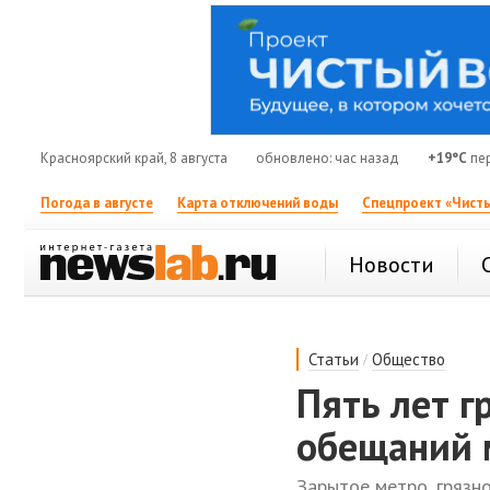
Красноярский край, 8 августа
обновлено: час назад
+19°C
пер
Погода в августе
Карта отключений воды
Спецпроект «Чисты
Новости
/
Статьи
Общество
Пять лет г
обещаний 
Зарытое метро, грязн