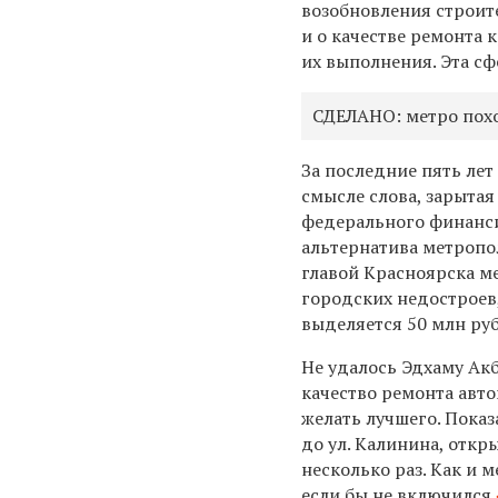
возобновления строите
и о качестве ремонта 
их выполнения. Эта сф
СДЕЛАНО: метро похо
За последние пять лет
смысле слова, зарытая
федерального финансир
альтернатива метропо
главой Красноярска ме
городских недостроев
выделяется 50 млн руб
Не удалось Эдхаму Ак
качество ремонта авт
желать лучшего. Пока
до ул. Калинина, откр
несколько раз. Как и 
если бы не включился