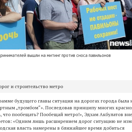
принимателей вышли на митинг против сноса павильонов
рог и строительство метро
амме будущего главы ситуация на дорогах города была 
портным „тромбом“». Последовав принципу многих красн
, что пообещать? Пообещай метро!», Эдхам Акбулатов вне
тетов: «Одним лишь расширением дорог ситуацию не изм
родская власть намерены в ближайшее время добиться