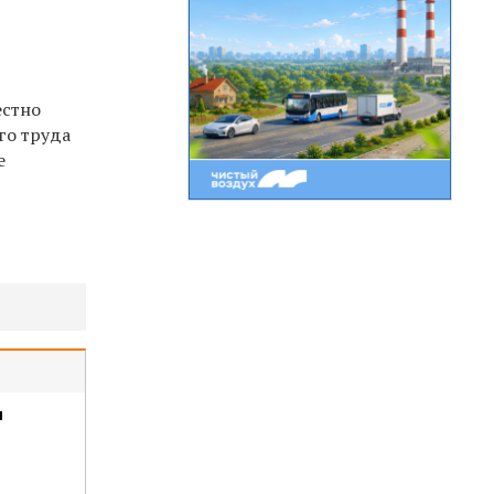
естно
го труда
е
м