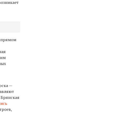
возникает
в прямом
ная
ним
ных
рска —
тавляют
 Брянская
лись
троев,