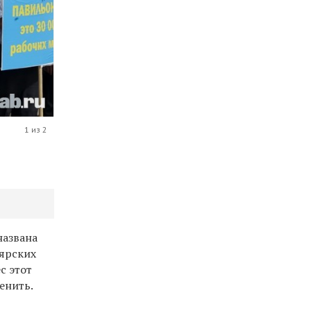
1 из 2
названа
оярских
с этот
енить.