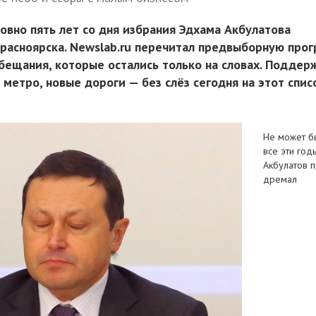
овно пять лет со дня избрания Эдхама Акбулатова
Красноярска. Newslab.ru перечитал предвыборную про
обещания, которые остались только на словах. Поддер
, метро, новые дороги — без слёз сегодня на этот спис
Не может бы
все эти год
Акбулатов п
дремал