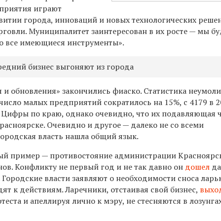
дприятия играют
витии города, инноваций и новых технологических реше
рговли. Муниципалитет заинтересован в их росте — мы б
го все имеющиеся инструменты
».
едний бизнес выгоняют из города
я и обновления» закончились фиаско. Статистика неумол
 число малых предприятий сократилось на 15%, с 4179 в 
. Цифры по краю, однако очевидно, что их подавляющая 
расноярске. Очевидно и другое — далеко не со всеми
родская власть нашла общий язык.
ный пример — противостояние администрации Красноярс
ов. Конфликту не первый год и не так давно он
дошел
да
 Городские власти заявляют о необходимости сноса ларь
дят к действиям. Ларечники, отстаивая свой бизнес,
выхо
теста и апеллируя лично к мэру, не стесняются в лозунгах