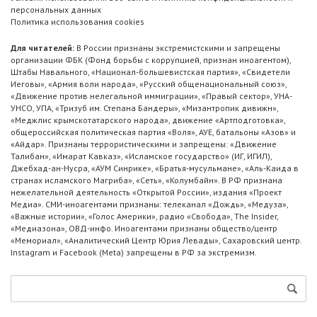
персональных данных
Политика использования cookies
Для читателей:
В России признаны экстремистскими и запрещены
организации ФБК (Фонд борьбы с коррупцией, признан иноагентом),
Штабы Навального, «Национал-большевистская партия», «Свидетели
Иеговы», «Армия воли народа», «Русский общенациональный союз»,
«Движение против нелегальной иммиграции», «Правый сектор», УНА-
УНСО, УПА, «Тризуб им. Степана Бандеры», «Мизантропик дивижн»,
«Меджлис крымскотатарского народа», движение «Артподготовка»,
общероссийская политическая партия «Воля», АУЕ, батальоны «Азов» и
«Айдар». Признаны террористическими и запрещены: «Движение
Талибан», «Имарат Кавказ», «Исламское государство» (ИГ, ИГИЛ),
Джебхад-ан-Нусра, «АУМ Синрике», «Братья-мусульмане», «Аль-Каида в
странах исламского Магриба», «Сеть», «Колумбайн». В РФ признана
нежелательной деятельность «Открытой России», издания «Проект
Медиа». СМИ-иноагентами признаны: телеканал «Дождь», «Медуза»,
«Важные истории», «Голос Америки», радио «Свобода», The Insider,
«Медиазона», ОВД-инфо. Иноагентами признаны общество/центр
«Мемориал», «Аналитический Центр Юрия Левады», Сахаровский центр.
Instagram и Facebook (Metа) запрещены в РФ за экстремизм.