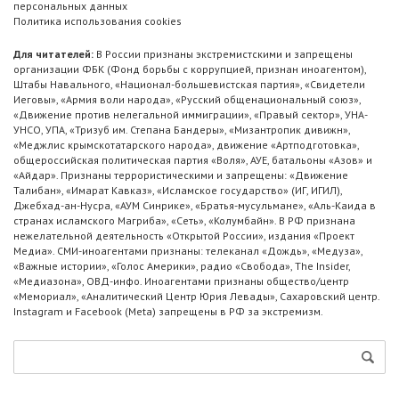
персональных данных
Политика использования cookies
Для читателей:
В России признаны экстремистскими и запрещены
организации ФБК (Фонд борьбы с коррупцией, признан иноагентом),
Штабы Навального, «Национал-большевистская партия», «Свидетели
Иеговы», «Армия воли народа», «Русский общенациональный союз»,
«Движение против нелегальной иммиграции», «Правый сектор», УНА-
УНСО, УПА, «Тризуб им. Степана Бандеры», «Мизантропик дивижн»,
«Меджлис крымскотатарского народа», движение «Артподготовка»,
общероссийская политическая партия «Воля», АУЕ, батальоны «Азов» и
«Айдар». Признаны террористическими и запрещены: «Движение
Талибан», «Имарат Кавказ», «Исламское государство» (ИГ, ИГИЛ),
Джебхад-ан-Нусра, «АУМ Синрике», «Братья-мусульмане», «Аль-Каида в
странах исламского Магриба», «Сеть», «Колумбайн». В РФ признана
нежелательной деятельность «Открытой России», издания «Проект
Медиа». СМИ-иноагентами признаны: телеканал «Дождь», «Медуза»,
«Важные истории», «Голос Америки», радио «Свобода», The Insider,
«Медиазона», ОВД-инфо. Иноагентами признаны общество/центр
«Мемориал», «Аналитический Центр Юрия Левады», Сахаровский центр.
Instagram и Facebook (Metа) запрещены в РФ за экстремизм.