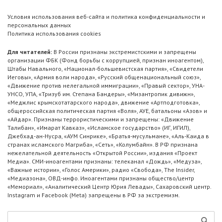
Условия использования веб-сайта и политика конфиденциальности и
персональных данных
Политика использования cookies
Для читателей:
В России признаны экстремистскими и запрещены
организации ФБК (Фонд борьбы с коррупцией, признан иноагентом),
Штабы Навального, «Национал-большевистская партия», «Свидетели
Иеговы», «Армия воли народа», «Русский общенациональный союз»,
«Движение против нелегальной иммиграции», «Правый сектор», УНА-
УНСО, УПА, «Тризуб им. Степана Бандеры», «Мизантропик дивижн»,
«Меджлис крымскотатарского народа», движение «Артподготовка»,
общероссийская политическая партия «Воля», АУЕ, батальоны «Азов» и
«Айдар». Признаны террористическими и запрещены: «Движение
Талибан», «Имарат Кавказ», «Исламское государство» (ИГ, ИГИЛ),
Джебхад-ан-Нусра, «АУМ Синрике», «Братья-мусульмане», «Аль-Каида в
странах исламского Магриба», «Сеть», «Колумбайн». В РФ признана
нежелательной деятельность «Открытой России», издания «Проект
Медиа». СМИ-иноагентами признаны: телеканал «Дождь», «Медуза»,
«Важные истории», «Голос Америки», радио «Свобода», The Insider,
«Медиазона», ОВД-инфо. Иноагентами признаны общество/центр
«Мемориал», «Аналитический Центр Юрия Левады», Сахаровский центр.
Instagram и Facebook (Metа) запрещены в РФ за экстремизм.