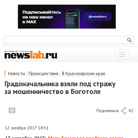
Показат
меню
/
,
Новости
Происшествия
В Красноярском крае
Градоначальника взяли под стражу
за мошенничество в Боготоле
Поделиться
42
25
12 октября 2017 14:51
13 октября 2017:
Мэру Боготола продлили арест