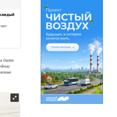
 каждый
таит
мы были
ейчас
знение