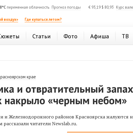
8°C
переменная облачность
Прогноз погоды
€
93,19
$
80,93
Курс вал
й воздух»
Где купаться летом?
Сюжеты
Статьи
Фото
Афиша
ТВ
Красноярском крае
мка и отвратительный запах
к накрыло «черным небом»
и и Железнодорожного районов Красноярска жалуются н
м рассказали читатели Newslab.ru.