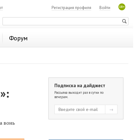
18+
ют
Регистрация профиля
Войти
Форум
Подписка на дайджест
»:
Рассылка выходит раз в сутки по
вечерам.
а вонь