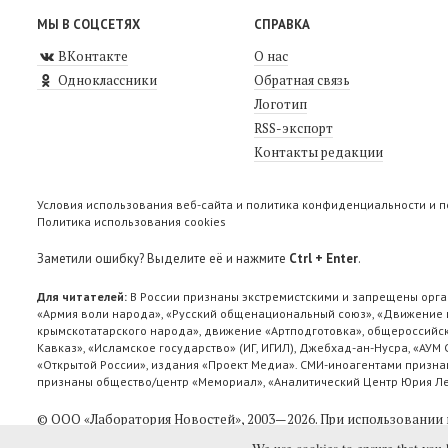
МЫ В СОЦСЕТЯХ
СПРАВКА
ВКонтакте
О нас
Одноклассники
Обратная связь
Логотип
RSS-экспорт
Контакты редакции
Условия использования веб-сайта и политика конфиденциальности и 
Политика использования cookies
Заметили ошибку? Выделите её и нажмите
Ctrl + Enter
.
Для читателей:
В России признаны экстремистскими и запрещены орга
«Армия воли народа», «Русский общенациональный союз», «Движение п
крымскотатарского народа», движение «Артподготовка», общероссийск
Кавказ», «Исламское государство» (ИГ, ИГИЛ), Джебхад-ан-Нусра, «АУМ
«Открытой России», издания «Проект Медиа». СМИ-иноагентами признан
признаны общество/центр «Мемориал», «Аналитический Центр Юрия Лев
© ООО «Лаборатория Новоcтей», 2003—2026.
При использовании 