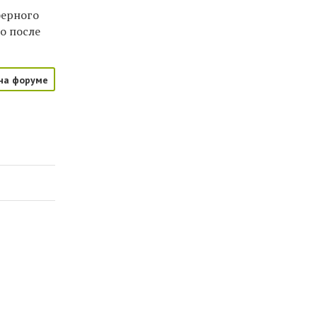
ферного
о после
на форуме