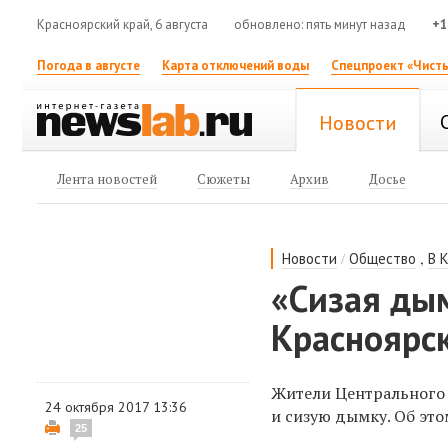
Красноярский край, 6 августа
обновлено: пять минут назад
+1
Погода в августе
Карта отключений воды
Спецпроект «Чисты
Новости
Лента новостей
Сюжеты
Архив
Досье
/
,
Новости
Общество
В 
«Сизая ды
Красноярс
Жители Центрального 
24 октября 2017 13:36
и сизую дымку. Об это
25