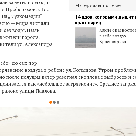
ыль заметили сегодня
Материалы по теме
 и Профсоюзов. «Нос
 на
„Музкомедии“
14 ядов, которыми дышит
красноярец
жасно — Мира чистили
 без воды. Пыль
Какие опасности 
в себе воздух
в жители города.
Красноярска
жители ул. Александра
ебо» до сих пор
грязнение воздуха в районе ул. Копылова. Утром пробле
 но после полудня ветер разогнал скопление выбросов и с
ценивается как «небольшое загрязнение». Среднее загря
в районе улицы Павлова.