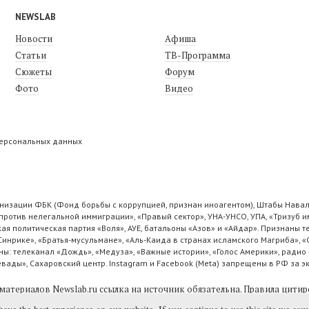
NEWSLAB
Новости
Афиша
Статьи
ТВ-Программа
Сюжеты
Форум
Фото
Видео
персональных данных
низации ФБК (Фонд борьбы с коррупцией, признан иноагентом), Штабы Навал
ротив нелегальной иммиграции», «Правый сектор», УНА-УНСО, УПА, «Тризуб и
ая политическая партия «Воля», АУЕ, батальоны «Азов» и «Айдар». Признаны
 Синрике», «Братья-мусульмане», «Аль-Каида в странах исламского Магриба», 
ы: телеканал «Дождь», «Медуза», «Важные истории», «Голос Америки», радио 
ады», Сахаровский центр. Instagram и Facebook (Metа) запрещены в РФ за э
материалов Newslab.ru ссылка на источник обязательна.
Правила цитир