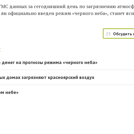
МС данных за сегодняшний день по загрязнению атмос
т ли официально введен режим «черного неба», станет ясн
25
Обсудить 
:
о денег на прогнозы режима «черного неба»
ных домах загрязняют красноярский воздух
ом небе»