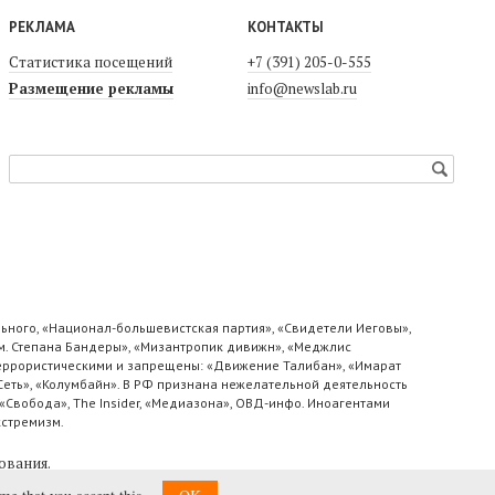
РЕКЛАМА
КОНТАКТЫ
Статистика посещений
+7 (391) 205-0-555
Размещение рекламы
info@newslab.ru
ьного, «Национал-большевистская партия», «Свидетели Иеговы»,
м. Степана Бандеры», «Мизантропик дивижн», «Меджлис
 террористическими и запрещены: «Движение Талибан», «Имарат
«Сеть», «Колумбайн». В РФ признана нежелательной деятельность
«Свобода», The Insider, «Медиазона», ОВД-инфо. Иноагентами
кстремизм.
ования
.