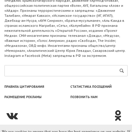
«Меджлис крымскотатарского народа», движение «Артподготовка»,
общероссийская политическая партия «Воля», АУЕ, батальоны «Азов» и
«Айдар». Признаны террористическими и запрещены: «Движение
Талибан», «Имарат Кавказ», «Исламское государство» (ИГ, ИГИЛ),
Джебхад-ан-Нусра, «АУМ Синрике», «Братья-мусульмане», «Аль-Каида в
странах исламского Магриба», «Сеть», «Колумбайн». В РФ признана
нежелательной деятельность «Открытой России», издания «Проект
Медиа». СМИ-иноагентами признаны: телеканал «Дождь», «Медуза»,
«Важные истории», «Голос Америки», радио «Свобода», The Insider,
«Медиазона», ОВД-инфо. Иноагентами признаны общество/центр
«Мемориал», «Аналитический Центр Юрия Левады», Сахаровский центр.
Instagram и Facebook (Metа) запрещены в РФ за экстремизм.
ПРАВИЛА ЦИТИРОВАНИЯ
СТАТИСТИКА ПОСЕЩЕНИЙ
РАЗМЕЩЕНИЕ РЕКЛАМЫ
ПОЗВОНИТЬ НАМ
We use cookies to ensure that you have the best experience on our website. If
© ООО «Лаборатория Новоcтей», 2003—2026.