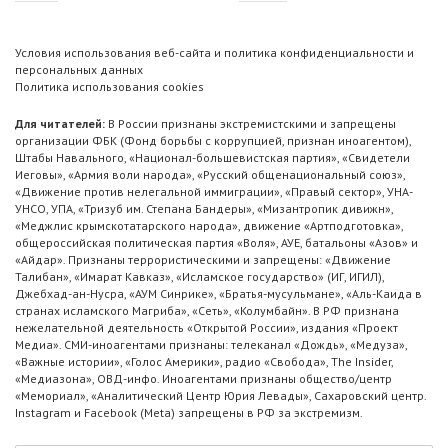
Условия использования веб-сайта и политика конфиденциальности и
персональных данных
Политика использования cookies
Для читателей:
В России признаны экстремистскими и запрещены
организации ФБК (Фонд борьбы с коррупцией, признан иноагентом),
Штабы Навального, «Национал-большевистская партия», «Свидетели
Иеговы», «Армия воли народа», «Русский общенациональный союз»,
«Движение против нелегальной иммиграции», «Правый сектор», УНА-
УНСО, УПА, «Тризуб им. Степана Бандеры», «Мизантропик дивижн»,
«Меджлис крымскотатарского народа», движение «Артподготовка»,
общероссийская политическая партия «Воля», АУЕ, батальоны «Азов» и
«Айдар». Признаны террористическими и запрещены: «Движение
Талибан», «Имарат Кавказ», «Исламское государство» (ИГ, ИГИЛ),
Джебхад-ан-Нусра, «АУМ Синрике», «Братья-мусульмане», «Аль-Каида в
странах исламского Магриба», «Сеть», «Колумбайн». В РФ признана
нежелательной деятельность «Открытой России», издания «Проект
Медиа». СМИ-иноагентами признаны: телеканал «Дождь», «Медуза»,
«Важные истории», «Голос Америки», радио «Свобода», The Insider,
«Медиазона», ОВД-инфо. Иноагентами признаны общество/центр
«Мемориал», «Аналитический Центр Юрия Левады», Сахаровский центр.
Instagram и Facebook (Metа) запрещены в РФ за экстремизм.