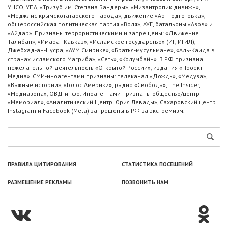
УНСО, УПА, «Тризуб им. Степана Бандеры», «Мизантропик дивижн»,
«Меджлис крымскотатарского народа», движение «Артподготовка»,
общероссийская политическая партия «Воля», АУЕ, батальоны «Азов» и
«Айдар». Признаны террористическими и запрещены: «Движение
Талибан», «Имарат Кавказ», «Исламское государство» (ИГ, ИГИЛ),
Джебхад-ан-Нусра, «АУМ Синрике», «Братья-мусульмане», «Аль-Каида в
странах исламского Магриба», «Сеть», «Колумбайн». В РФ признана
нежелательной деятельность «Открытой России», издания «Проект
Медиа». СМИ-иноагентами признаны: телеканал «Дождь», «Медуза»,
«Важные истории», «Голос Америки», радио «Свобода», The Insider,
«Медиазона», ОВД-инфо. Иноагентами признаны общество/центр
«Мемориал», «Аналитический Центр Юрия Левады», Сахаровский центр.
Instagram и Facebook (Metа) запрещены в РФ за экстремизм.
ПРАВИЛА ЦИТИРОВАНИЯ
СТАТИСТИКА ПОСЕЩЕНИЙ
РАЗМЕЩЕНИЕ РЕКЛАМЫ
ПОЗВОНИТЬ НАМ