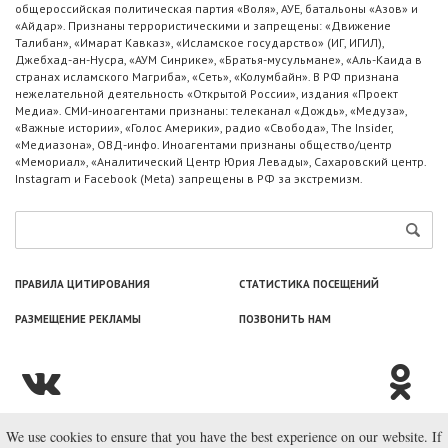
общероссийская политическая партия «Воля», АУЕ, батальоны «Азов» и
«Айдар». Признаны террористическими и запрещены: «Движение
Талибан», «Имарат Кавказ», «Исламское государство» (ИГ, ИГИЛ),
Джебхад-ан-Нусра, «АУМ Синрике», «Братья-мусульмане», «Аль-Каида в
странах исламского Магриба», «Сеть», «Колумбайн». В РФ признана
нежелательной деятельность «Открытой России», издания «Проект
Медиа». СМИ-иноагентами признаны: телеканал «Дождь», «Медуза»,
«Важные истории», «Голос Америки», радио «Свобода», The Insider,
«Медиазона», ОВД-инфо. Иноагентами признаны общество/центр
«Мемориал», «Аналитический Центр Юрия Левады», Сахаровский центр.
Instagram и Facebook (Metа) запрещены в РФ за экстремизм.
ПРАВИЛА ЦИТИРОВАНИЯ
СТАТИСТИКА ПОСЕЩЕНИЙ
РАЗМЕЩЕНИЕ РЕКЛАМЫ
ПОЗВОНИТЬ НАМ
We use cookies to ensure that you have the best experience on our website. If
© ООО «Лаборатория Новоcтей», 2003—2026.