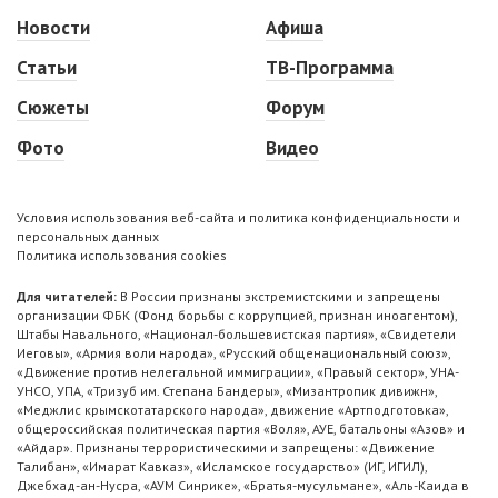
Новости
Афиша
Статьи
ТВ-Программа
Сюжеты
Форум
Фото
Видео
Условия использования веб-сайта и политика конфиденциальности и
персональных данных
Политика использования cookies
Для читателей:
В России признаны экстремистскими и запрещены
организации ФБК (Фонд борьбы с коррупцией, признан иноагентом),
Штабы Навального, «Национал-большевистская партия», «Свидетели
Иеговы», «Армия воли народа», «Русский общенациональный союз»,
«Движение против нелегальной иммиграции», «Правый сектор», УНА-
УНСО, УПА, «Тризуб им. Степана Бандеры», «Мизантропик дивижн»,
«Меджлис крымскотатарского народа», движение «Артподготовка»,
общероссийская политическая партия «Воля», АУЕ, батальоны «Азов» и
«Айдар». Признаны террористическими и запрещены: «Движение
Талибан», «Имарат Кавказ», «Исламское государство» (ИГ, ИГИЛ),
Джебхад-ан-Нусра, «АУМ Синрике», «Братья-мусульмане», «Аль-Каида в