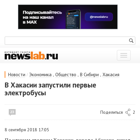
Показат
меню
/
,
,
,
Новости
Экономика
Общество
В Сибири
Хакасия
В Хакасии запустили первые
электробусы
Поделиться
2
23
8 сентября 2018 17:05
По улицам столицы Хакасии, города Абакана, начал