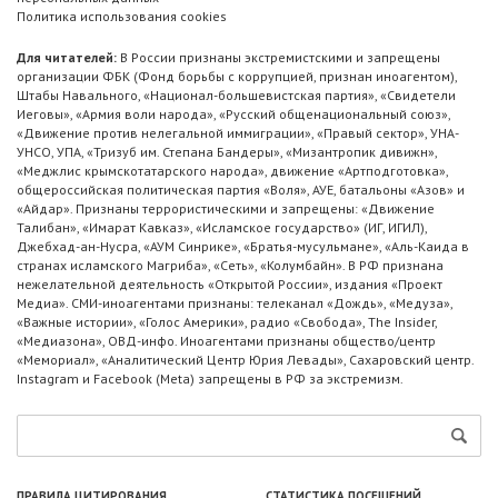
Политика использования cookies
Для читателей:
В России признаны экстремистскими и запрещены
организации ФБК (Фонд борьбы с коррупцией, признан иноагентом),
Штабы Навального, «Национал-большевистская партия», «Свидетели
Иеговы», «Армия воли народа», «Русский общенациональный союз»,
«Движение против нелегальной иммиграции», «Правый сектор», УНА-
УНСО, УПА, «Тризуб им. Степана Бандеры», «Мизантропик дивижн»,
«Меджлис крымскотатарского народа», движение «Артподготовка»,
общероссийская политическая партия «Воля», АУЕ, батальоны «Азов» и
«Айдар». Признаны террористическими и запрещены: «Движение
Талибан», «Имарат Кавказ», «Исламское государство» (ИГ, ИГИЛ),
Джебхад-ан-Нусра, «АУМ Синрике», «Братья-мусульмане», «Аль-Каида в
странах исламского Магриба», «Сеть», «Колумбайн». В РФ признана
нежелательной деятельность «Открытой России», издания «Проект
Медиа». СМИ-иноагентами признаны: телеканал «Дождь», «Медуза»,
«Важные истории», «Голос Америки», радио «Свобода», The Insider,
«Медиазона», ОВД-инфо. Иноагентами признаны общество/центр
«Мемориал», «Аналитический Центр Юрия Левады», Сахаровский центр.
Instagram и Facebook (Metа) запрещены в РФ за экстремизм.
ПРАВИЛА ЦИТИРОВАНИЯ
СТАТИСТИКА ПОСЕЩЕНИЙ