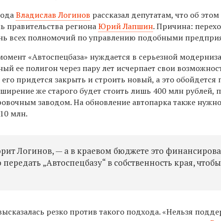
рода
Владислав Логинов
рассказал депутатам, что об это
ь правительства региона
Юрий Лапшин
. Причина: перехо
ень всех полномочий по управлению подобными предпри
 момент «Автоспецбаза» нуждается в серьезной модерниз
ый ее полигон через пару лет исчерпает свои возможнос
 его придется закрыть и строить новый, а это обойдется
асширение же старого будет стоить лишь 400 млн рублей, 
ровочным заводом. На обновление автопарка также нужн
10 млн.
ворит Логинов, — а в краевом бюджете это финансиров
передать „Автоспецбазу“ в собственность края, чтоб
высказалась резко против такого подхода. «Нельзя подд