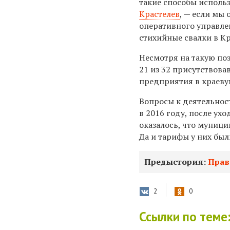
такие способы исполь
Крастелев
, — если мы
оперативного управлен
стихийные свалки в К
Несмотря на такую п
21 из 32 присутствова
предприятия в краеву
Вопросы к деятельнос
в 2016 году, после ух
оказалось, что муниц
Да и тарифы у них бы
Предыстория:
Прав
2
0
Ссылки по теме