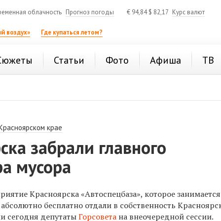
ременная облачность
Прогноз погоды
€
94,84
$
82,17
Курс валют
й воздух»
Где купаться летом?
Сюжеты
Статьи
Фото
Афиша
ТВ
 Красноярском крае
ска забрали главного
ра мусора
иятие Красноярска «Автоспецбаза», которое занимаетс
 абсолютно бесплатно отдали в собственность Красноярск
ли сегодня депутаты
Горсовета
на внеочередной сессии.