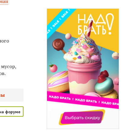
ман
ного
 мусор,
ов.
зы
на форуме