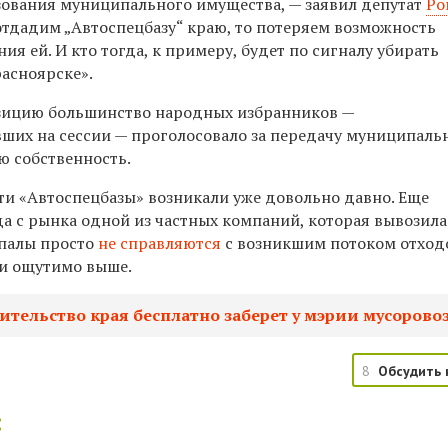
зования муниципального имущества, — заявил депутат
Ро
 отдадим „Автоспецбазу“ краю, то потеряем возможность
ия ей. И кто тогда, к примеру, будет по сигналу убирать
расноярске».
озицию большинство народных избранников —
вших на сессии — проголосовало за передачу муниципаль
ю собственность.
ти «Автоспецбазы» возникали уже довольно давно. Еще
ода с рынка одной из частных компаний, которая вывозила
ипалы просто
не справляются
с возникшим потоком отход
ли ощутимо выше.
ительство края бесплатно заберет у мэрии мусорово
8
Обсудить 
: