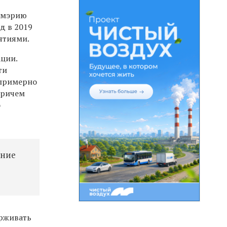
м мэрию
д в 2019
ятиями.
ации.
ти
 примерно
причем
о
ание
ы
ерживать