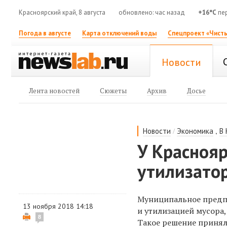
Красноярский край, 8 августа
обновлено: час назад
+16°C
пе
Погода в августе
Карта отключений воды
Спецпроект «Чисты
Новости
Лента новостей
Сюжеты
Архив
Досье
/
,
Новости
Экономика
В
У Краснояр
утилизато
Муниципальное предпр
13 ноября 2018 14:18
и утилизацией мусора,
8
Такое решение приня