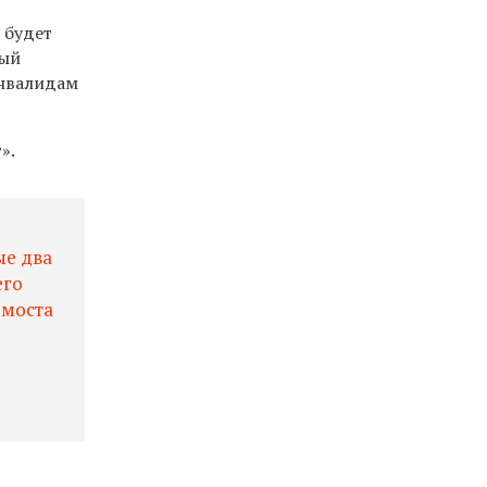
 будет
ный
инвалидам
».
ые два
его
 моста