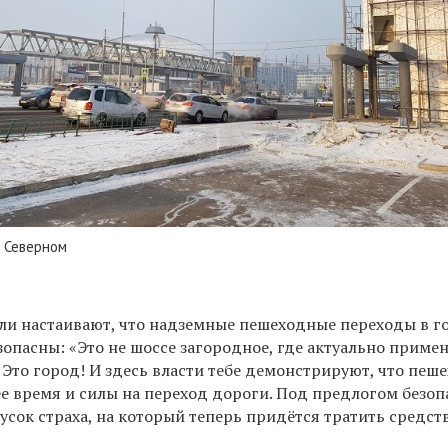
 Северном
ли настаивают, что надземные пешеходные переходы в г
зопасны: «Это не шоссе загородное, где актуально приме
Это город! И здесь власти тебе демонстрируют, что пеш
е время и силы на переход дороги. Под предлогом безоп
усок страха, на который теперь придётся тратить средст