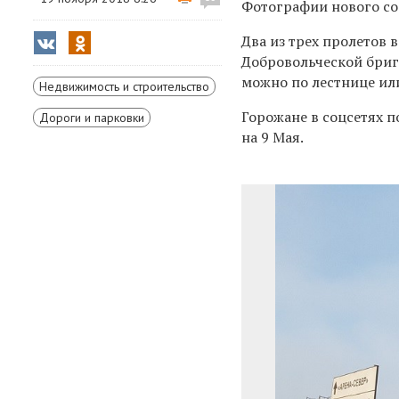
Фотографии нового со
Два из трех пролетов в
Добровольческой брига
можно по лестнице или
Недвижимость и строительство
Горожане в соцсетях п
Дороги и парковки
на 9 Мая.