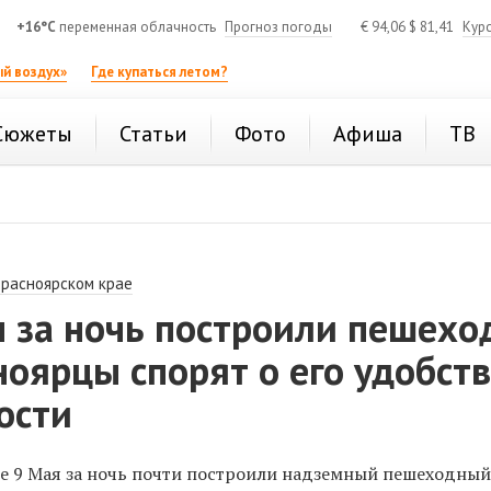
+16°C
переменная облачность
Прогноз погоды
€
94,06
$
81,41
Кур
й воздух»
Где купаться летом?
Сюжеты
Статьи
Фото
Афиша
ТВ
Красноярском крае
м за ночь построили пешех
ноярцы спорят о его удобст
ости
це 9 Мая за ночь почти построили надземный пешеходный