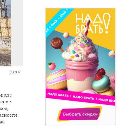
1 из 4
ороде
нение
еход
асности
ва