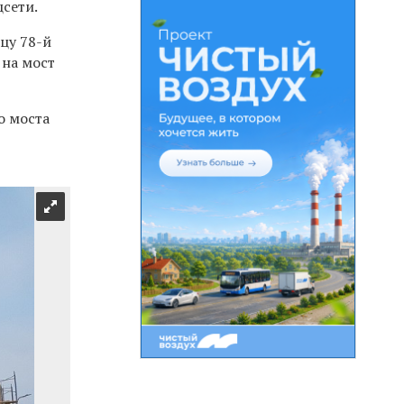
сети.
ицу 78-й
 на мост
о моста