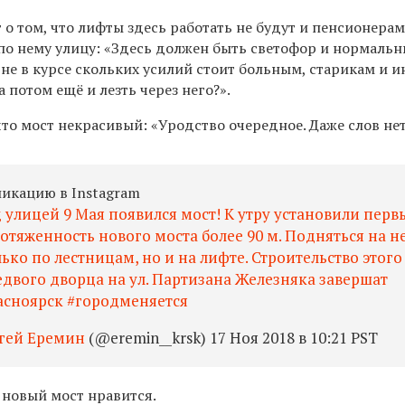
 о том, что лифты здесь работать не будут и пенсионерам
по нему улицу: «Здесь должен быть светофор и нормаль
не в курсе скольких усилий стоит больным, старикам и 
 потом ещё и лезть через него?».
что мост некрасивый: «Уродство очередное. Даже слов нет
ликацию в Instagram
 улицей 9 Мая появился мост! К утру установили перв
ротяженность нового моста более 90 м. Подняться на н
ько по лестницам, но и на лифте. Строительство этого
едвого дворца на ул. Партизана Железняка завершат
расноярск #городменяется
гей Еремин
(@eremin__krsk) 17 Ноя 2018 в 10:21 PST
у новый мост нравится.