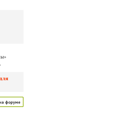
ны»
.
 для
на форуме