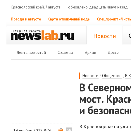
Красноярский край, 7 августа
обновлено: двадцать минут назад
Погода в августе
Карта отключений воды
Спецпроект «Чисты
Новости
Лента новостей
Сюжеты
Архив
Досье
/
,
Новости
Общество
В 
В Северно
мост. Крас
и безопасн
В Красноярске на ули
19 ноября 2018 8:26
56