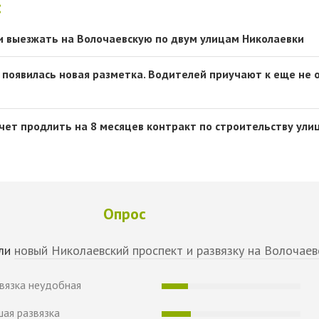
:
 выезжать на Волочаевскую по двум улицам Николаевки
 появилась новая разметка. Водителей приучают к еще не
чет продлить на 8 месяцев контракт по строительству ули
Опрос
али
новый Николаевский проспект и развязку на Волочаев
звязка неудобная
шая развязка