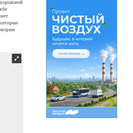
-дорожной
жбе
знет
 которые
в мэрии