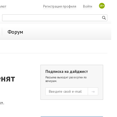
18+
алют
Регистрация профиля
Войти
Форум
Подписка на дайджест
енят
Рассылка выходит раз в сутки по
вечерам.
т.