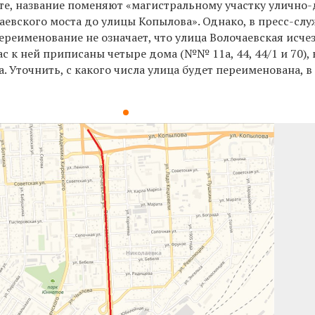
нте, название поменяют «магистральному участку улично
лаевского моста до улицы Копылова». Однако, в пресс-слу
ереименование не означает, что улица Волочаевская исче
ас к ней приписаны четыре дома (№№ 11а, 44, 44/1 и 70),
а. Уточнить, с какого числа улица будет переименована, 