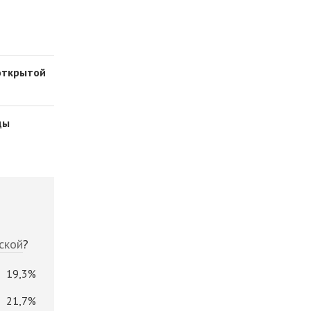
 открытой
цы
ской
?
19,3%
21,7%