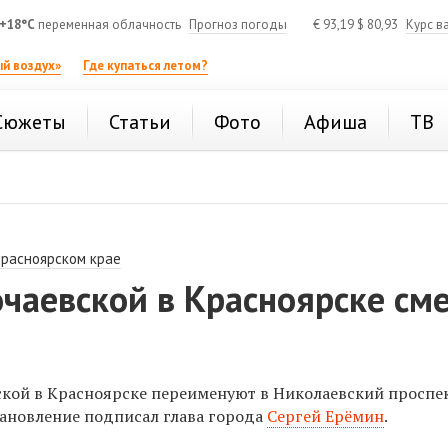
+18°C
переменная облачность
Прогноз погоды
€
93,19
$
80,93
Курс в
й воздух»
Где купаться летом?
Сюжеты
Статьи
Фото
Афиша
ТВ
Красноярском крае
чаевской в Красноярске см
ской в Красноярске переименуют в Николаевский проспек
ановление подписал глава города
Сергей Ерёмин
.