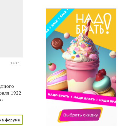
1 из 1
одного
раля 1922
го
на форуме