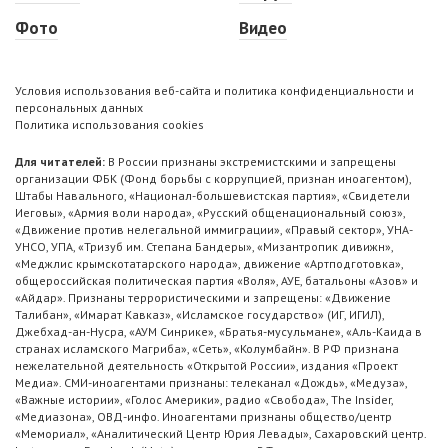
Фото
Видео
Условия использования веб-сайта и политика конфиденциальности и
персональных данных
Политика использования cookies
Для читателей:
В России признаны экстремистскими и запрещены
организации ФБК (Фонд борьбы с коррупцией, признан иноагентом),
Штабы Навального, «Национал-большевистская партия», «Свидетели
Иеговы», «Армия воли народа», «Русский общенациональный союз»,
«Движение против нелегальной иммиграции», «Правый сектор», УНА-
УНСО, УПА, «Тризуб им. Степана Бандеры», «Мизантропик дивижн»,
«Меджлис крымскотатарского народа», движение «Артподготовка»,
общероссийская политическая партия «Воля», АУЕ, батальоны «Азов» и
«Айдар». Признаны террористическими и запрещены: «Движение
Талибан», «Имарат Кавказ», «Исламское государство» (ИГ, ИГИЛ),
Джебхад-ан-Нусра, «АУМ Синрике», «Братья-мусульмане», «Аль-Каида в
странах исламского Магриба», «Сеть», «Колумбайн». В РФ признана
нежелательной деятельность «Открытой России», издания «Проект
Медиа». СМИ-иноагентами признаны: телеканал «Дождь», «Медуза»,
«Важные истории», «Голос Америки», радио «Свобода», The Insider,
«Медиазона», ОВД-инфо. Иноагентами признаны общество/центр
«Мемориал», «Аналитический Центр Юрия Левады», Сахаровский центр.