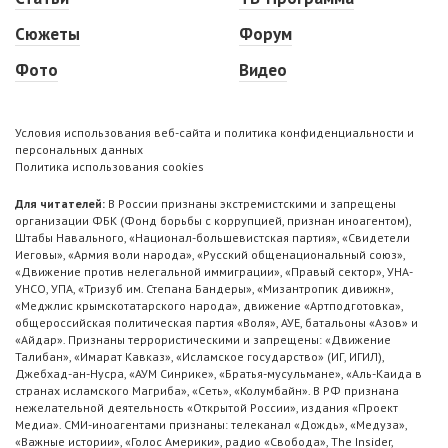
Сюжеты
Форум
Фото
Видео
Условия использования веб-сайта и политика конфиденциальности и
персональных данных
Политика использования cookies
Для читателей:
В России признаны экстремистскими и запрещены
организации ФБК (Фонд борьбы с коррупцией, признан иноагентом),
Штабы Навального, «Национал-большевистская партия», «Свидетели
Иеговы», «Армия воли народа», «Русский общенациональный союз»,
«Движение против нелегальной иммиграции», «Правый сектор», УНА-
УНСО, УПА, «Тризуб им. Степана Бандеры», «Мизантропик дивижн»,
«Меджлис крымскотатарского народа», движение «Артподготовка»,
общероссийская политическая партия «Воля», АУЕ, батальоны «Азов» и
«Айдар». Признаны террористическими и запрещены: «Движение
Талибан», «Имарат Кавказ», «Исламское государство» (ИГ, ИГИЛ),
Джебхад-ан-Нусра, «АУМ Синрике», «Братья-мусульмане», «Аль-Каида в
странах исламского Магриба», «Сеть», «Колумбайн». В РФ признана
нежелательной деятельность «Открытой России», издания «Проект
Медиа». СМИ-иноагентами признаны: телеканал «Дождь», «Медуза»,
«Важные истории», «Голос Америки», радио «Свобода», The Insider,