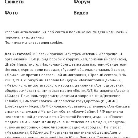
Сюжеты
Форум
Фото
Видео
Условия использования веб-сайта и политика конфиденциальности и
персональных данных
Политика использования cookies
Для читателей:
В России признаны экстремистскими и запрещены
организации ФБК (Фонд борьбы с коррупцией, признан иноагентом),
Штабы Навального, «Национал-большевистская партия», «Свидетели
Иеговы», «Армия воли народа», «Русский общенациональный союз»,
«Движение против нелегальной иммиграции», «Правый сектор», УНА-
УНСО, УПА, «Тризуб им. Степана Бандеры», «Мизантропик дивижн»,
«Меджлис крымскотатарского народа», движение «Артподготовка»,
общероссийская политическая партия «Воля», АУЕ, батальоны «Азов» и
«Айдар». Признаны террористическими и запрещены: «Движение
Талибан», «Имарат Кавказ», «Исламское государство» (ИГ, ИГИЛ),
Джебхад-ан-Нусра, «АУМ Синрике», «Братья-мусульмане», «Аль-Каида в
странах исламского Магриба», «Сеть», «Колумбайн». В РФ признана
нежелательной деятельность «Открытой России», издания «Проект
Медиа». СМИ-иноагентами признаны: телеканал «Дождь», «Медуза»,
«Важные истории», «Голос Америки», радио «Свобода», The Insider,
«Медиазона», ОВД-инфо. Иноагентами признаны общество/центр
«Мемориал», «Аналитический Центр Юрия Левады», Сахаровский центр.