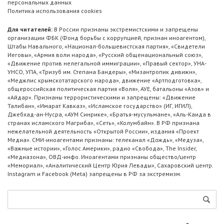
персональных данных
Политика использования cookies
Для читателей:
В России признаны экстремистскими и запрещены
организации ФБК (Фонд борьбы с коррупцией, признан иноагентом),
Штабы Навального, «Национал-большевистская партия», «Свидетели
Иеговы», «Армия воли народа», «Русский общенациональный союз»,
«Движение против нелегальной иммиграции», «Правый сектор», УНА-
УНСО, УПА, «Тризуб им. Степана Бандеры», «Мизантропик дивижн»,
«Меджлис крымскотатарского народа», движение «Артподготовка»,
общероссийская политическая партия «Воля», АУЕ, батальоны «Азов» и
«Айдар». Признаны террористическими и запрещены: «Движение
Талибан», «Имарат Кавказ», «Исламское государство» (ИГ, ИГИЛ),
Джебхад-ан-Нусра, «АУМ Синрике», «Братья-мусульмане», «Аль-Каида в
странах исламского Магриба», «Сеть», «Колумбайн». В РФ признана
нежелательной деятельность «Открытой России», издания «Проект
Медиа». СМИ-иноагентами признаны: телеканал «Дождь», «Медуза»,
«Важные истории», «Голос Америки», радио «Свобода», The Insider,
«Медиазона», ОВД-инфо. Иноагентами признаны общество/центр
«Мемориал», «Аналитический Центр Юрия Левады», Сахаровский центр.
Instagram и Facebook (Metа) запрещены в РФ за экстремизм.